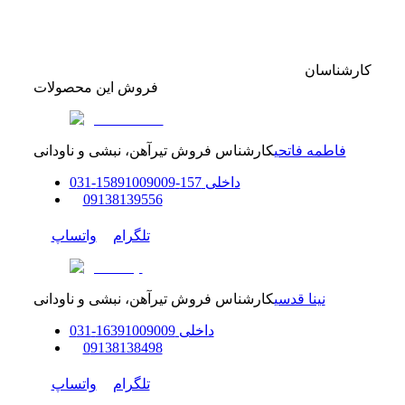
کارشناسان
فروش این محصولات
فاطمه فاتحی
کارشناس فروش تیرآهن، نبشی و ناودانی
داخلی
157-158
91009009
-
31
0
0
9138139556
تلگرام
واتساپ
نینا قدسی
کارشناس فروش تیرآهن، نبشی و ناودانی
داخلی
91009009
163
-
31
0
0
9138138498
تلگرام
واتساپ