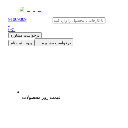
91009009
-
0
31
درخواست مشاوره
درخواست مشاوره
ورود | ثبت نام
قیمت روز محصولات