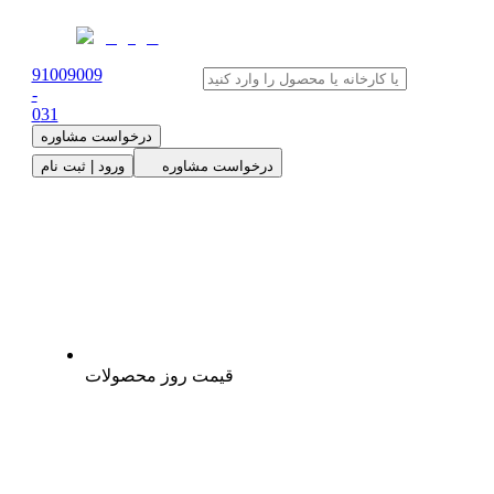
91009009
-
0
31
درخواست مشاوره
درخواست مشاوره
ورود | ثبت نام
قیمت روز محصولات