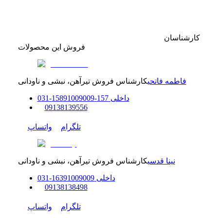
کارشناسان
فروش این محصولات
فاطمه فاتحی
کارشناس فروش تیرآهن، نبشی و ناودانی
داخلی
157-158
91009009
-
31
0
0
9138139556
تلگرام
واتساپ
نینا قدسی
کارشناس فروش تیرآهن، نبشی و ناودانی
داخلی
91009009
163
-
31
0
0
9138138498
تلگرام
واتساپ