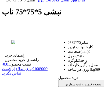
مرکزآهن
نبشی فولاد ناب تبریز
نبشی 5*75*75 ناب
نبشی 5*75*75 ناب
سایز
75*75*5
کارخانه
ناب تبریز
5
ضخامت(mm)
راهنمای خرید
12
طول(m)
راهنمای خرید محصول
واحد
کیلوگرم
قیمت محصول
31
0
-
محل بارگیری
کارخانه
91009009
برای اطلاع از قیمت
69
وزن هر شاخه (kg)
تماس بگیرید
خرید محصول
استعلام قیمت و ثبت سفارش