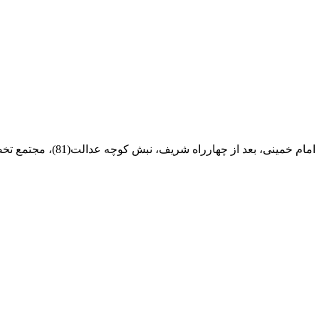
ام خمینی، بعد از چهارراه شریف، نبش کوچه عدالت(81)، مجتمع تخصصی مرکزآهن