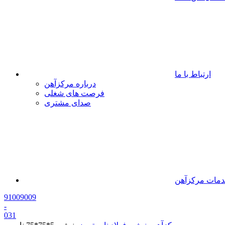
ارتباط با ما
درباره مرکزآهن
فرصت های شغلی
صدای مشتری
مات مرکزآهن
91009009
-
0
31