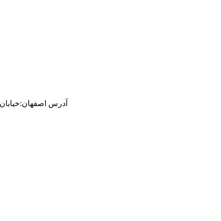
آدرس
اصفهان
:
خیابان ام