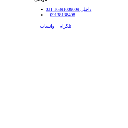
داخلی
91009009
163
-
31
0
0
9138138498
تلگرام
واتساپ