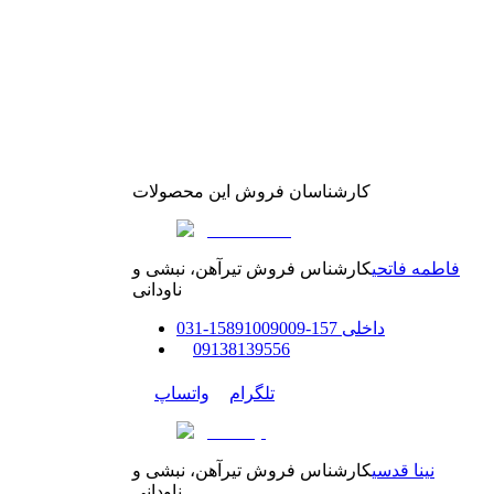
کارشناسان فروش این محصولات
فاطمه فاتحی
کارشناس فروش تیرآهن، نبشی و
ناودانی
داخلی
157-158
91009009
-
31
0
0
9138139556
تلگرام
واتساپ
نینا قدسی
کارشناس فروش تیرآهن، نبشی و
ناودانی