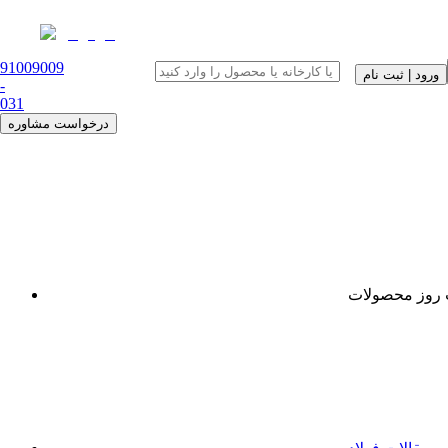
91009009
ورود | ثبت نام
-
0
31
درخواست مشاوره
روز محصولات