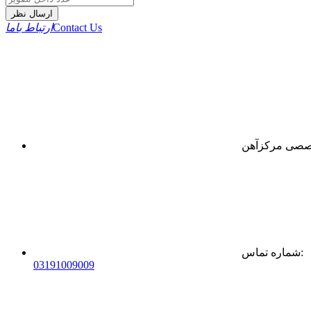
ارسال نظر
Contact Us
ارتباط باما
:
شماره تماس
0
31
91009009