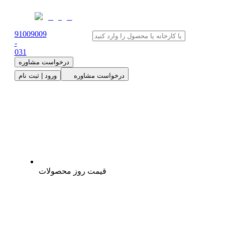
91009009
-
0
31
درخواست مشاوره
درخواست مشاوره
ورود | ثبت نام
قیمت روز محصولات