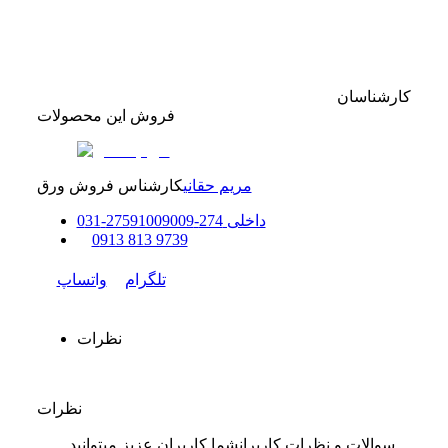
کارشناسان
فروش این محصولات
مریم حقانی
کارشناس فروش ورق
داخلی
274-275
91009009
-
31
0
0
913 813 9739
تلگرام
واتساپ
نظرات
نظرات
سوالات و نظرات کاربران
شما کاربران عزیز میتوانید