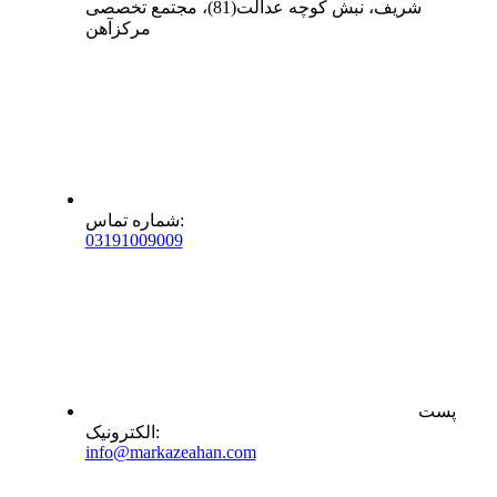
شریف، نبش کوچه عدالت(81)، مجتمع تخصصی
مرکزآهن
:
شماره تماس
0
31
91009009
پست
:
الکترونیک
info@markazeahan.com