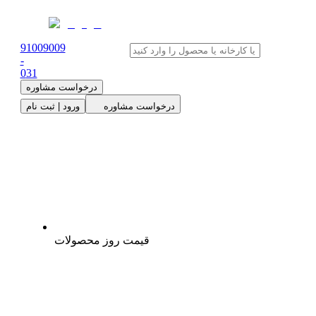
91009009
-
0
31
درخواست مشاوره
درخواست مشاوره
ورود | ثبت نام
قیمت روز محصولات