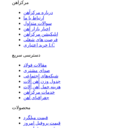
مرکزآهن
درباره مرکزآهن
ارتباط با ما
سوالات متداول
اخبار بازار آهن
اپلیکیشن مرکزآهن
فرصت های شغلی
خرید اعتباری LC
دسترسی سریع
مقالات فولاد
صدای مشتری
شبکه‌های اجتماعی
جدول وزن آهن آلات
هزینه حمل آهن آلات
خدمات مرکزآهن
جغرافیای آهن
محصولات
قیمت میلگرد
قیمت پروفیل امروز