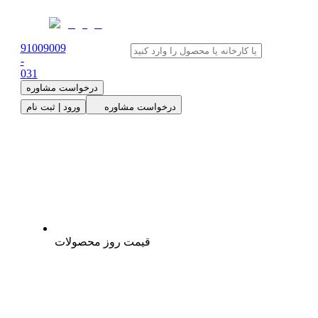
91009009
-
0
31
درخواست مشاوره
درخواست مشاوره
ورود | ثبت نام
قیمت روز محصولات