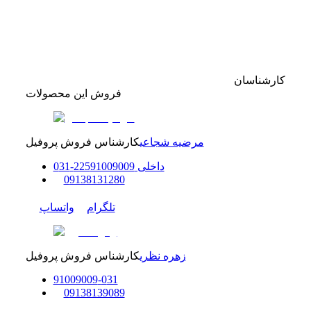
کارشناسان
فروش این محصولات
مرضیه شجاعی
کارشناس فروش پروفیل
داخلی
91009009
225
-
31
0
0
9138131280
تلگرام
واتساپ
زهره نظری
کارشناس فروش پروفیل
91009009
-
0
31
0
9138139089