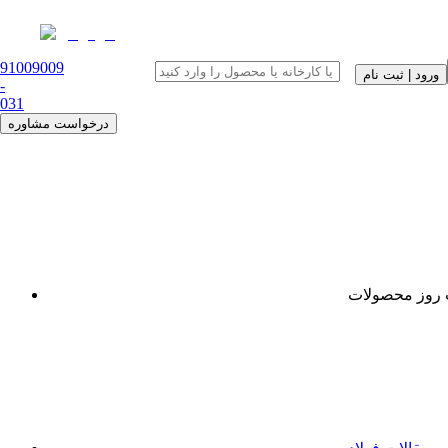
91009009
ورود | ثبت نام
-
0
31
درخواست مشاوره
روز محصولات