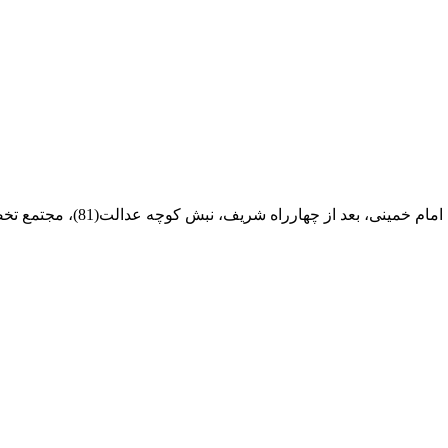
ام خمینی، بعد از چهارراه شریف، نبش کوچه عدالت(81)، مجتمع تخصصی مرکزآهن