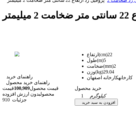
 زد ضخامت 2
پروفیل زد ارتفاع 22 سانتی متر ضخامت 2 میلیمتر
یمتر
22
ارتفاع(cm)
5
طول(m)
2
ضخامت(mm)
29.04
وزن(kg)
راهنمای خرید
کارخانه
کارخانه اصفهان
راهنمای خرید محصول
خرید محصول
قیمت محصول
100,909
قیمت
محصول
بدون ارزش افزوده
کیلوگرم
1
جزئیات
910
افزودن به سبد خرید