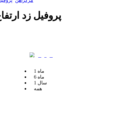
مرکزآهن
پروفیل
پروفیل زد ارتفاع 22 سانتی متر ضخامت 2 میل
ماه
1
ماه
6
سال
1
همه