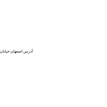
آدرس
اصفهان
:
خیابان ام