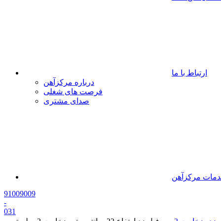
ارتباط با ما
درباره مرکزآهن
فرصت های شغلی
صدای مشتری
مات مرکزآهن
91009009
-
0
31