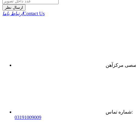
ارسال نظر
Contact Us
ارتباط باما
:
شماره تماس
0
31
91009009