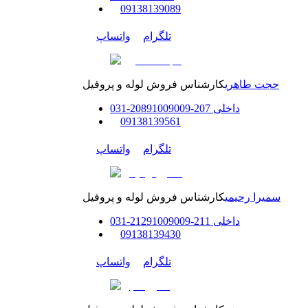
0
9138139089
تلگرام
واتساپ
حجت طاهری
کارشناس فروش لوله و پروفیل
داخلی
207-208
91009009
-
31
0
0
9138139561
تلگرام
واتساپ
سمیرا رحیمی
کارشناس فروش لوله و پروفیل
داخلی
211-212
91009009
-
31
0
0
9138139430
تلگرام
واتساپ