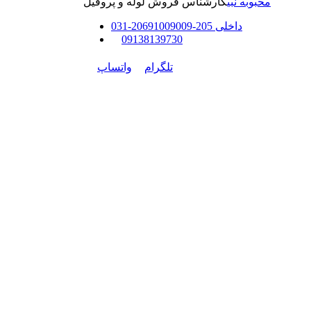
محبوبه نبی
کارشناس فروش لوله و پروفیل
داخلی
205-206
91009009
-
31
0
0
9138139730
تلگرام
واتساپ