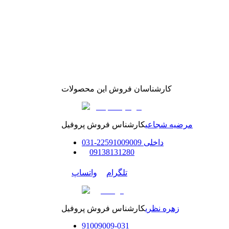
کارشناسان فروش این محصولات
مرضیه شجاعی
کارشناس فروش پروفیل
داخلی
91009009
225
-
31
0
0
9138131280
تلگرام
واتساپ
زهره نظری
کارشناس فروش پروفیل
91009009
-
0
31