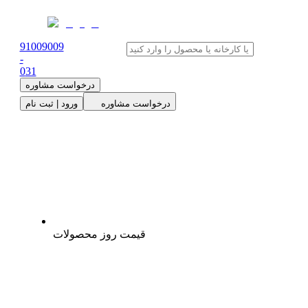
91009009
-
0
31
درخواست مشاوره
درخواست مشاوره
ورود | ثبت نام
قیمت روز محصولات