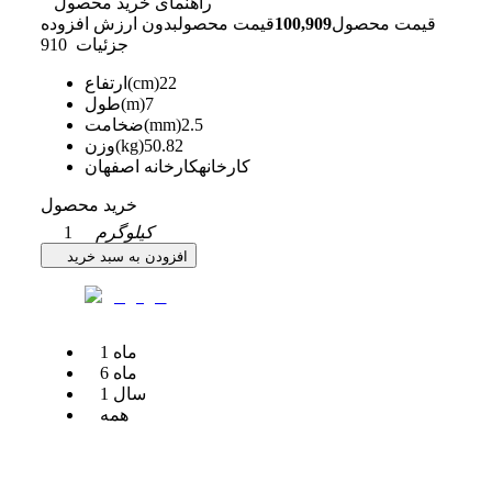
راهنمای خرید محصول
قیمت محصول
100,909
قیمت محصول
بدون ارزش افزوده
جزئیات
910
22
ارتفاع(cm)
7
طول(m)
2.5
ضخامت(mm)
50.82
وزن(kg)
کارخانه
کارخانه اصفهان
خرید محصول
کیلوگرم
1
افزودن به سبد خرید
ماه
1
ماه
6
سال
1
همه