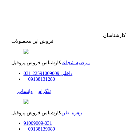
کارشناسان
فروش این محصولات
مرضیه شجاعی
کارشناس فروش پروفیل
داخلی
91009009
225
-
31
0
0
9138131280
تلگرام
واتساپ
زهره نظری
کارشناس فروش پروفیل
91009009
-
0
31
0
9138139089