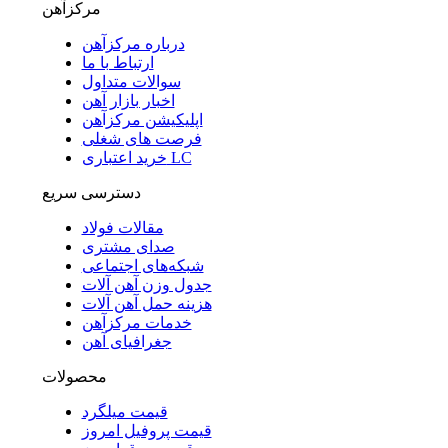
مرکزآهن
درباره مرکزآهن
ارتباط با ما
سوالات متداول
اخبار بازار آهن
اپلیکیشن مرکزآهن
فرصت های شغلی
خرید اعتباری LC
دسترسی سریع
مقالات فولاد
صدای مشتری
شبکه‌های اجتماعی
جدول وزن آهن آلات
هزینه حمل آهن آلات
خدمات مرکزآهن
جغرافیای آهن
محصولات
قیمت میلگرد
قیمت پروفیل امروز