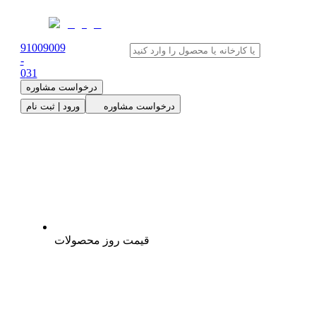
91009009
-
0
31
درخواست مشاوره
درخواست مشاوره
ورود | ثبت نام
قیمت روز محصولات