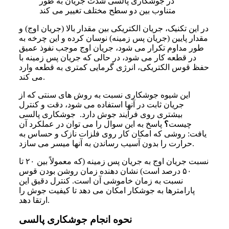
در جوشکاری پالسی شدت جریان به طور
متناوب بین دو سطح مختلف تغییر می کند
در این تکنیک، جریان الکتریکی بین مقدار بالا (جریان اوج) و
مقدار پایین (جریان پس زمینه) نوسان کرده و این چرخه به
طور مداوم تکرار می شود، جریان اوج موجب نفوذ عمیق
در قطعه کار می شود، در حالی که جریان پس زمینه با
حفظ قوس الکتریکی، انرژی گرمایی کمتری به قطعه وارد
می کند.
این شیوه جوشکاری نسبت به روش های سنتی که از
جریان ثابت در آنها استفاده می شود، دقت و کنترل
بیشتری روی فرآیند جوش دارد.
جوشکاری پالسی
چیست
؟
پاسخ به این سوال را می توان در عملکرد آن
یافت: روشی که امکان کار روی فلزات نازک و حساس به
حرارت را بدون آسیب رساندن به آنها میسر می سازد.
نسبت جریان اوج به جریان پس زمینه (که معمولاً بین ۲۰ تا
۵۰ درصد است) نشان دهنده زمان روشن بودن قوس
نسبت به زمان خاموشی آن است. کنترل دقیق این
پارامترها به جوشکار امکان می دهد تا کیفیت جوش را
ارتقا دهد.
نحوه انجام جوشکاری پالسی