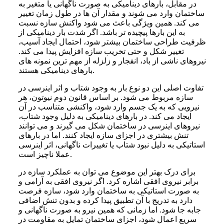
در مقابل، بارهای دینامیکی به صورت ناگهانی یا متغیر به
ساختمان وارد می شوند و مقدار آن ها در طول زمان تغییر
می کند. همین ویژگی باعث می شود واکنش سازه نسبت
به این بارها پیچیده تر باشد. اگر شدت بار دینامیکی از
ظرفیت طراحی ساختمان بیشتر شود، احتمال ایجاد آسیب،
تغییر شکل و حتی تخریب سازه افزایش پیدا می کند.
نیروهای ناشی از باد، انفجار و زلزله از مهم ترین نمونه های
بارهای دینامیکی هستند.
تفاوت اصلی این دو نوع بار به وجود شتاب و اثر اینرسی در
سازه مربوط می شود. بر اساس قانون دوم نیوتون، هر
نیرویی که به یک جسم وارد شود، واکنشی متناسب در آن
ایجاد می کند. در بارهای دینامیکی به دلیل وجود شتاب،
نیروهای اینرسی در ساختمان شکل می گیرند و می توانند
تنش بیشتری در اجزای سازه ایجاد کنند. اما در بارهای
استاتیکی به دلیل نبود شتاب یا تغییرات ناگهانی، اثر اینرسی
عملا ناچیز است.
برای درک بهتر این موضوع می توان به عملکرد سازه در
برابر نیروی افقی اشاره کرد. اگر نیروی افقی به آرامی و
به صورت استاتیکی به ساختمان وارد شود، سازه فرصت
دارد به تدریج با آن تطبیق پیدا کرده و بدون تنش اضافی
جابه جا شود. اما زمانی که همین نیرو به صورت ناگهانی و
سریع اعمال شود، اجزای ساختمان تمایل به مقاومت در