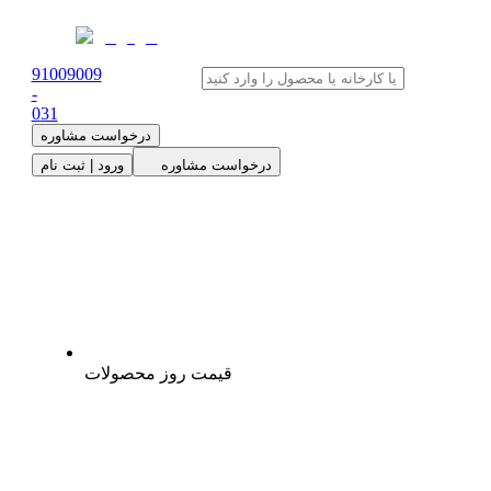
91009009
-
0
31
درخواست مشاوره
درخواست مشاوره
ورود | ثبت نام
قیمت روز محصولات