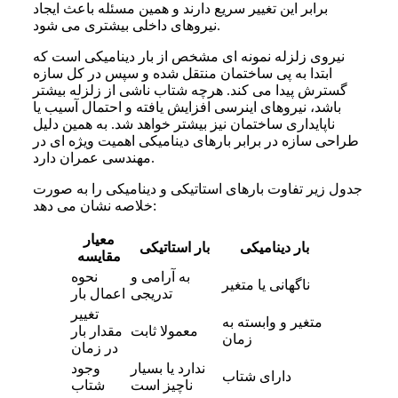
برابر این تغییر سریع دارند و همین مسئله باعث ایجاد
نیروهای داخلی بیشتری می شود.
نیروی زلزله نمونه ای مشخص از بار دینامیکی است که
ابتدا به پی ساختمان منتقل شده و سپس در کل سازه
گسترش پیدا می کند. هرچه شتاب ناشی از زلزله بیشتر
باشد، نیروهای اینرسی افزایش یافته و احتمال آسیب یا
ناپایداری ساختمان نیز بیشتر خواهد شد. به همین دلیل
طراحی سازه در برابر بارهای دینامیکی اهمیت ویژه ای در
مهندسی عمران دارد.
جدول زیر تفاوت بارهای استاتیکی و دینامیکی را به صورت
خلاصه نشان می دهد:
معیار
بار دینامیکی
بار استاتیکی
مقایسه
به آرامی و
نحوه
ناگهانی یا متغیر
تدریجی
اعمال بار
تغییر
متغیر و وابسته به
معمولا ثابت
مقدار بار
زمان
در زمان
ندارد یا بسیار
وجود
دارای شتاب
ناچیز است
شتاب