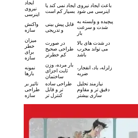
ایجاد
باعث ایجاد نیروی
ایجاد نمی کند یا
نیروی
اینرسی می شود
بسیار کم است
اینرسی
پیچیده و وابسته به
قابل پیش بینی
واکنش
شدت و سرعت
و تدریجی
سازه
بار
میزان
در شدت های بالا
در صورت
خطر
می تواند مخرب
طراحی صحیح
برای
باشد
کم خطرتر
سازه
بار مرده، وزن
زلزله، باد، انفجار،
نمونه
ثابت اجزای
ضربه
بارها
ساختمان
نیازمند تحلیل
طراحی ساده
تاثیر بر
دقیق تر و مقاوم
تر و قابل
طراحی
سازی بیشتر
کنترل تر
سازه