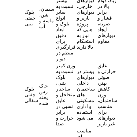
زیاد، دوام
دیوارهای
بیشتر
بالا در
خارجی،
نسبت به
سیمان،
برابر
دیوارهای
سایر
بلوک
شن،
فشار و
باربر و
انواع
چفتی
ماسه و
ضربه،
پروژه
بلوک و
بتنی
آب
ایجاد
هایی که
ابعاد
دیوارهای
نیاز به
دقیق
مقاوم
استحکام
برای
بالا دارند
قرارگیری
منظم در
دیوار
عایق
وزن کمتر
حرارتی و
بیشتر در
نسبت به
صوتی
دیوارهای
بلوک
بهتر،
داخلی
بتنی،
خاک
کاهش
ساختمان
ساختار
بلوک
رس
وزن
های
متخلخل و
چفتی
پخته
ساختمان،
مسکونی
عایق
سفالی
شده
مناسب
و اداری
نسبی در
برای
استفاده
برابر
دیوارهای
می شود
حرارت و
غیر باربر
صدا
مناسب
برای