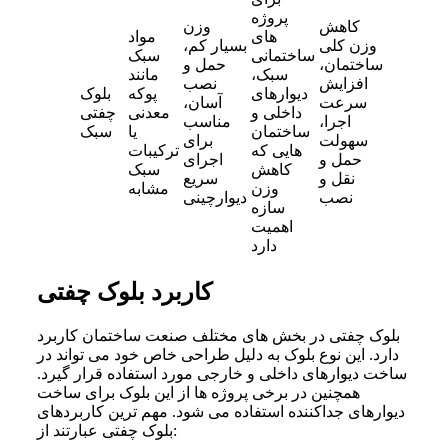
پروژه
کاهش
وزن
های
مواد
وزن کلی
بسیار کم،
ساختمانی
سبک
ساختمان،
حمل و
سبک،
مانند
افزایش
نصب
دیوارهای
پوکه
بلوک
سرعت
آسان،
داخلی و
معدنی
چفتی
اجرا،
مناسب
ساختمان
یا
سبک
سهولت
برای
هایی که
ترکیبات
حمل و
اجرای
کاهش
سبک
نقل و
سریع
وزن
مشابه
نصب
دیوارچینی
سازه
اهمیت
دارد
کاربرد بلوک چفتی
بلوک چفتی در بخش های مختلف صنعت ساختمان کاربرد
دارد. این نوع بلوک به دلیل طراحی خاص خود می تواند در
ساخت دیوارهای داخلی و خارجی مورد استفاده قرار گیرد.
همچنین در برخی پروژه ها از این بلوک برای ساخت
دیوارهای جداکننده استفاده می شود. مهم ترین کاربردهای
بلوک چفتی عبارتند از: