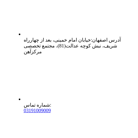
آدرس
اصفهان
:
خیابان امام خمینی، بعد از چهارراه
شریف، نبش کوچه عدالت(81)، مجتمع تخصصی
مرکزآهن
:
شماره تماس
0
31
91009009