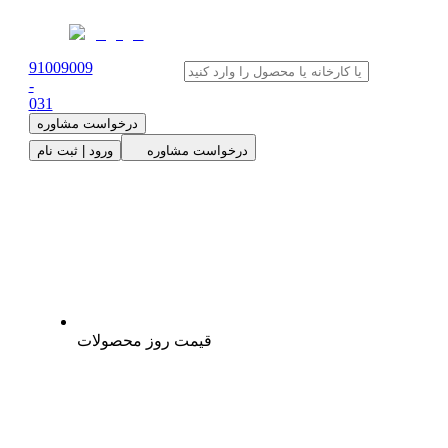
91009009
-
0
31
درخواست مشاوره
درخواست مشاوره
ورود | ثبت نام
قیمت روز محصولات