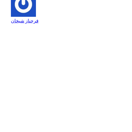
فرحناز شیخان