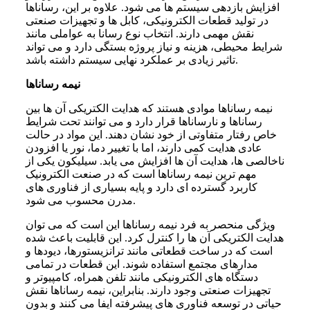
افزایش بازدهی سیستم ها می شود. علاوه بر این، رساناها
در تولید قطعات الکترونیکی، کابل ها و تجهیزات صنعتی
نقش مهمی دارند. انتخاب نوع رسانا به عواملی مانند
شرایط محیطی، هزینه و نیاز پروژه بستگی دارد و می تواند
تاثیر زیادی بر عملکرد نهایی سیستم داشته باشد.
نیمه رساناها
نیمه رساناها موادی هستند که هدایت الکتریکی آن ها بین
رساناها و نارساناها قرار دارد و می توانند تحت شرایط
خاص رفتار متفاوتی از خود نشان دهند. این مواد در حالت
عادی هدایت کمی دارند، اما با تغییر دما، نور یا افزودن
ناخالصی ها، هدایت آن ها افزایش می یابد. سیلیکون یکی از
مهم ترین نیمه رساناها است که در صنعت الکترونیک
کاربرد گسترده ای دارد و پایه بسیاری از فناوری های
مدرن محسوب می شود.
ویژگی منحصر به فرد نیمه رساناها این است که می توان
هدایت الکتریکی آن ها را کنترل کرد. این قابلیت باعث شده
است که در ساخت قطعاتی مانند ترانزیستورها، دیودها و
مدارهای مجتمع استفاده شوند. این قطعات در تمامی
دستگاه های الکترونیکی مانند تلفن همراه، کامپیوتر و
تجهیزات صنعتی وجود دارند. بنابراین، نیمه رساناها نقش
حیاتی در توسعه فناوری های پیشرفته ایفا می کنند و بدون