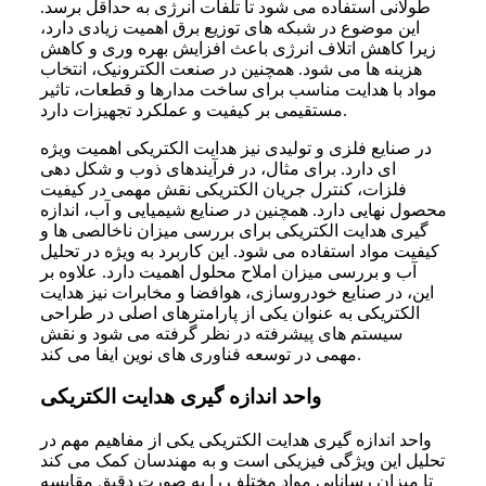
طولانی استفاده می شود تا تلفات انرژی به حداقل برسد.
این موضوع در شبکه های توزیع برق اهمیت زیادی دارد،
زیرا کاهش اتلاف انرژی باعث افزایش بهره وری و کاهش
هزینه ها می شود. همچنین در صنعت الکترونیک، انتخاب
مواد با هدایت مناسب برای ساخت مدارها و قطعات، تاثیر
مستقیمی بر کیفیت و عملکرد تجهیزات دارد.
در صنایع فلزی و تولیدی نیز هدایت الکتریکی اهمیت ویژه
ای دارد. برای مثال، در فرآیندهای ذوب و شکل دهی
فلزات، کنترل جریان الکتریکی نقش مهمی در کیفیت
محصول نهایی دارد. همچنین در صنایع شیمیایی و آب، اندازه
گیری هدایت الکتریکی برای بررسی میزان ناخالصی ها و
کیفیت مواد استفاده می شود. این کاربرد به ویژه در تحلیل
آب و بررسی میزان املاح محلول اهمیت دارد. علاوه بر
این، در صنایع خودروسازی، هوافضا و مخابرات نیز هدایت
الکتریکی به عنوان یکی از پارامترهای اصلی در طراحی
سیستم های پیشرفته در نظر گرفته می شود و نقش
مهمی در توسعه فناوری های نوین ایفا می کند.
واحد اندازه گیری هدایت الکتریکی
واحد اندازه گیری هدایت الکتریکی یکی از مفاهیم مهم در
تحلیل این ویژگی فیزیکی است و به مهندسان کمک می کند
تا میزان رسانایی مواد مختلف را به صورت دقیق مقایسه