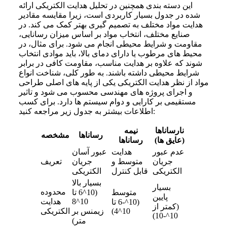
این دسته بندی همچنین در تحلیل هدایت الکتریکی ارائه
شده در جدول بسیار کاربردی است، زیرا مقایسه مقادیر
هدایت مواد مختلف به تصمیم گیری بهتر کمک می کند. در
صنایع مختلف، انتخاب مواد بر اساس میزان رسانایی،
مقاومت و شرایط محیطی انجام می شود. برای مثال، در
محیط های مرطوب یا دارای دمای بالا، باید موادی انتخاب
شوند که علاوه بر هدایت مناسب، مقاومت کافی در برابر
شرایط محیطی داشته باشند. به طور کلی، شناخت انواع
مواد از نظر هدایت الکتریکی یکی از پایه های اصلی طراحی
و اجرای پروژه های مهندسی محسوب می شود و تاثیر
مستقیمی بر کارایی و دوام سیستم ها دارد. برای کسب
اطلاعات بیشتر به جدول زیر مراجعه کنید:
نارساناها
نیمه
رساناها
مشخصه
(عایق ها)
رساناها
عدم عبور
هدایت
عبور آسان
جریان
متوسط و
جریان
تعریف
الکتریکی
قابل کنترل
الکتریکی
بسیار بالا
بسیار
محدوده
متوسط
(10^6 تا
پایین
10^8
هدایت
(10^-6 تا
(کمتر از
10^4)
زیمنس بر
الکتریکی
10^-10)
متر)