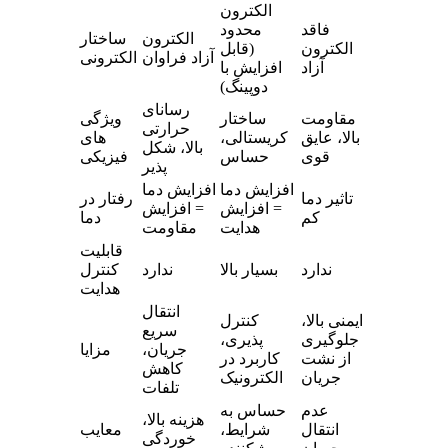
الکترون
فاقد
محدود
الکترون
ساختار
الکترون
(قابل
آزاد فراوان
الکترونی
آزاد
افزایش با
دوپینگ)
رسانای
مقاومت
ساختار
ویژگی
حرارتی
بالا، عایق
کریستالی،
های
بالا، شکل
قوی
حساس
فیزیکی
پذیر
افزایش دما
افزایش دما
تاثیر دما
رفتار در
= افزایش
= افزایش
کم
دما
هدایت
مقاومت
قابلیت
ندارد
بسیار بالا
ندارد
کنترل
هدایت
انتقال
ایمنی بالا،
کنترل
سریع
جلوگیری
پذیری،
جریان،
مزایا
از نشت
کاربرد در
کاهش
جریان
الکترونیک
تلفات
عدم
حساس به
هزینه بالا،
انتقال
شرایط،
معایب
خوردگی