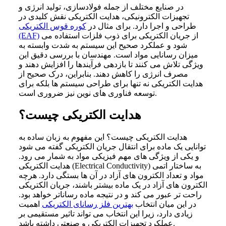
در صنایع مختلف از جمله فولادسازی، تولید انرژی و
تجهیزات الکترونیکی، هدایت الکتریکی نقش کلیدی در
طراحی و اجرا دارد. برای مثال در
کوره قوس الکتریکی
از جریان الکتریکی برای ذوب فلزات استفاده می
(EAF)
شود و عملکرد صحیح این سیستم به شدت وابسته به
میزان رسانایی مواد است. مهندسان با بررسی دقیق این
ویژگی تلاش می کنند تا بازدهی فرآیندها را افزایش دهند و
مصرف انرژی را کاهش دهند. بنابراین، درک صحیح از
هدایت الکتریکی نه تنها برای طراحی سیستم ها بلکه برای
توسعه فناوری های نوین نیز ضروری است.
هدایت الکتریکی چیست؟
هدایت الکتریکی چیست؟ این مفهوم به زبان ساده به
توانایی یک ماده برای انتقال جریان الکتریکی گفته می شود
و یکی از ویژگی های مهم فیزیکی مواد به شمار می رود.
هدایت الکتریکی (Electrical Conductivity) به ساختار اتمی
مواد و تعداد الکترون های آزاد در آن ها بستگی دارد. هرچه
الکترون های آزاد در یک ماده بیشتر باشند، جریان الکتریکی
راحت تر عبور می کند و در نتیجه ماده رساناتر خواهد بود.
در این میان انتخاب
بهترین فلز رسانای الکتریکی
اهمیت
زیادی دارد، زیرا این انتخاب می تواند تاثیر مستقیمی بر
عملکرد تجهیزات الکتریکی و صنعتی داشته باشد.