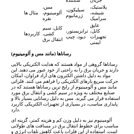
جریان
شکننده
پلاستیک،
مس،
سیلیکون،
شیشه،
آلومینیوم،
مثال ها
ژرمانیوم
سرامیک
نقره
عایق
کابل، سیم
کابل،
ترانزیستور،
کشی،
کاربردها
تجهیزات
دیود، چیپ
انتقال برق
ایمنی
رساناها (مانند مس و آلومینیوم)
رساناها گروهی از مواد هستند که هدایت الکتریکی بالایی
دارند و جریان برق را به راحتی از خود عبور می دهند. این
مواد به دلیل داشتن الکترون های آزاد فراوان، امکان
حرکت سریع بارهای الکتریکی را فراهم می کنند. فلزاتی
مانند مس و آلومینیوم از رایج ترین رساناها هستند که در
صنایع مختلف به ویژه در سیم کشی و انتقال برق مورد
استفاده قرار می گیرند. مس به دلیل رسانایی بسیار بالا و
پایداری مناسب، در بسیاری از تجهیزات الکتریکی کاربرد
دارد.
آلومینیوم نیز به دلیل وزن کم و هزینه کمتر، گزینه ای
مناسب برای خطوط انتقال برق در مسافت های طولانی
است. استفاده از این فلزات باعث کاهش تلفات انرژی و