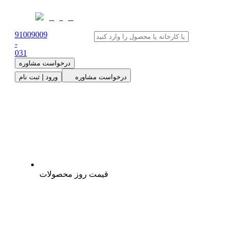
91009009
-
0
31
درخواست مشاوره
درخواست مشاوره
ورود | ثبت نام
قیمت روز محصولات