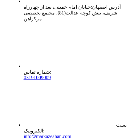
آدرس
اصفهان
:
خیابان امام خمینی، بعد از چهارراه
شریف، نبش کوچه عدالت(81)، مجتمع تخصصی
مرکزآهن
:
شماره تماس
0
31
91009009
پست
:
الکترونیک
info@markazeahan.com