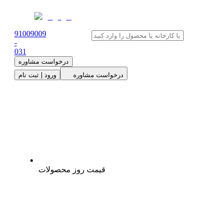
91009009
-
0
31
درخواست مشاوره
درخواست مشاوره
ورود | ثبت نام
قیمت روز محصولات