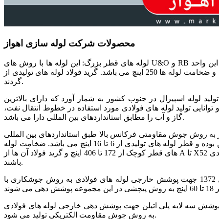
محصولات شرکت لوله سازی اهواز
لوله های قطر بزرگ: این لوله ها با روش های U&O و RB با قطر 24 تا 56 اینچ تولید و روانه بازار مصرف می گردند. ظرفیت سالانه این واحد
290 تا 420 تن و ضخامت لوله ها 250 اینچ می باشد. گرید فولاد لوله های تولیدی از A تا X70 بوده و طبق استاندارد API5L، IPS و IGS تولید می
گردند.
لید لوله اسپیرال در جنوب کشور به شمار آورد که دارای بالاترین
 توانایی تولید لوله های فولادی مورد استفاده در خطوط انتقال نفت،
گاز و آب را مطابق استانداردهای بین المللی دارا می باشد.
ز به روش جوش مقاومتی فرکانس بالا طبق استانداردهای بین المللی
تولید می گردد. ظرفیت سالانه تولید این محصول در حدود 60 تا 70 هزار تن بوده و قطر لوله های تولیدی از 6 تا 16 اینچ می باشد. ضخامت لوله
های قطر کوچک از 172 تا 406 اینچ و گرید فولاد آن ها از A تا X52 می باشد. استاندارد تولیدی API5L، IPS و IGS و دارای طول 5 تا 12.7 متر می
باشند.
پوشش لوله به روش پیچشی: کارخانه پوشش سه لایه پلی اتیلنی در سال 1372 جهت پوشش خارجی لوله های فولادی به روش جوشکاری با
 در این کارخانه که در سال 72 تاسیس گردید پوشش سه لایه پلی اتیلن جهت پوشش دهی خارجی لوله های فولادی
به روش جوش مقاومت الکتریکی تولید می شود.