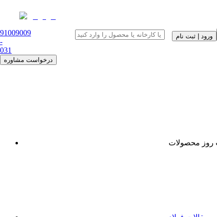
91009009
ورود | ثبت نام
-
0
31
درخواست مشاوره
روز محصولات