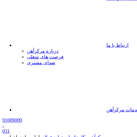
ارتباط با ما
درباره مرکزآهن
فرصت های شغلی
صدای مشتری
مات مرکزآهن
91009009
-
0
31