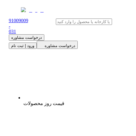
91009009
-
0
31
درخواست مشاوره
درخواست مشاوره
ورود | ثبت نام
قیمت روز محصولات