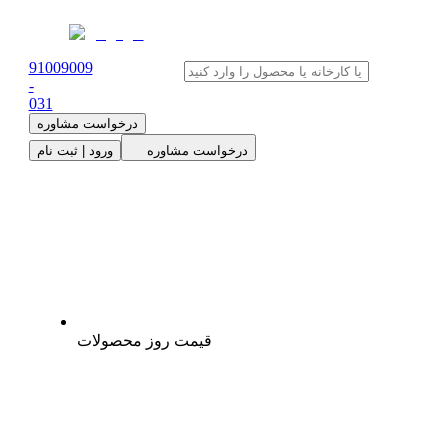
91009009
-
0
31
درخواست مشاوره
درخواست مشاوره
ورود | ثبت نام
قیمت روز محصولات