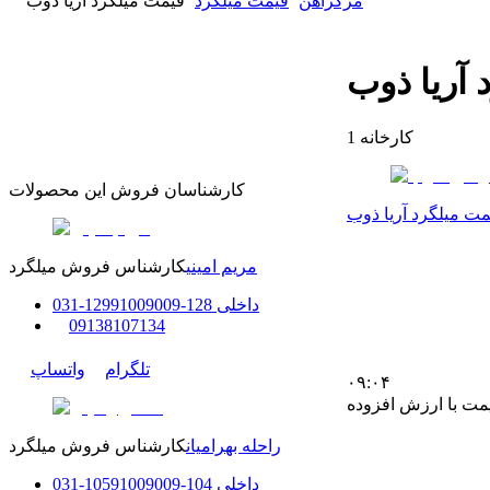
مرکزآهن
قیمت میلگرد
قیمت میلگرد آریا ذوب
 آریا ذوب
کارخانه
1
کارشناسان فروش این محصولات
مت میلگرد آریا ذوب
مریم امینی
کارشناس فروش میلگرد
داخلی
128-129
91009009
-
31
0
0
9138107134
تلگرام
واتساپ
۰۹:۰۴
مت با ارزش افزوده
راحله بهرامیان
کارشناس فروش میلگرد
داخلی
104-105
91009009
-
31
0