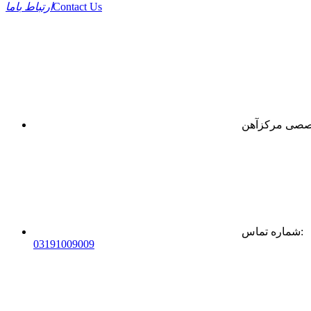
Contact Us
ارتباط باما
:
شماره تماس
0
31
91009009