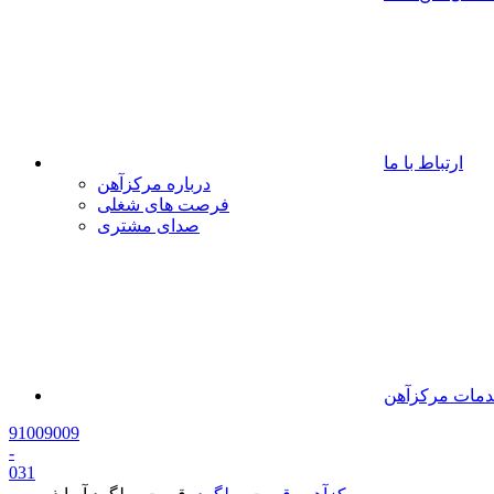
ارتباط با ما
درباره مرکزآهن
فرصت های شغلی
صدای مشتری
مات مرکزآهن
91009009
-
0
31