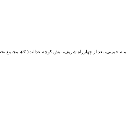
ام خمینی، بعد از چهارراه شریف، نبش کوچه عدالت(81)، مجتمع تخصصی مرکزآهن