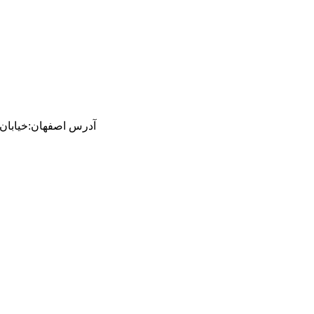
آدرس
اصفهان
:
خیابان ام