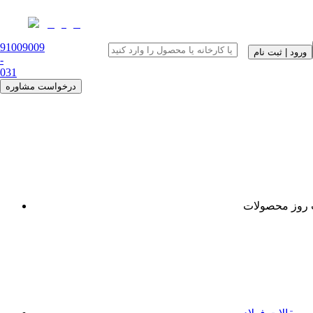
91009009
ورود | ثبت نام
-
0
31
درخواست مشاوره
روز محصولات