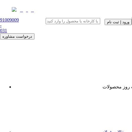
91009009
ورود | ثبت نام
-
0
31
درخواست مشاوره
روز محصولات