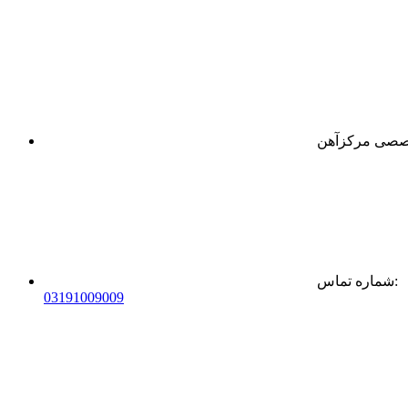
:
شماره تماس
0
31
91009009