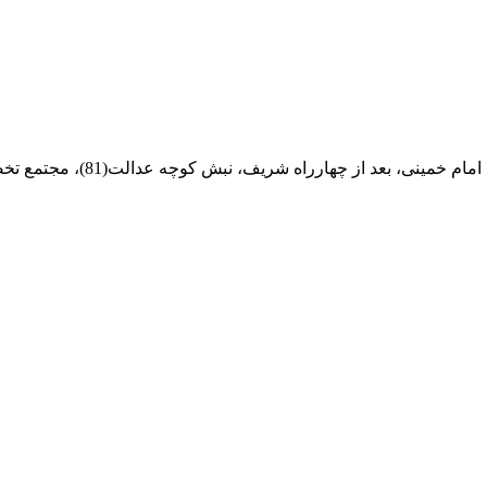
ام خمینی، بعد از چهارراه شریف، نبش کوچه عدالت(81)، مجتمع تخصصی مرکزآهن