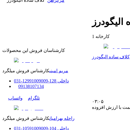
مرکزآهن
کلاف ساده الیگودرز
 الیگودرز
کارخانه
1
کارشناسان فروش این محصولات
کلاف ساده الیگودرز
مریم امینی
کارشناس فروش میلگرد
داخلی
128-129
91009009
-
31
0
0
9138107134
تلگرام
واتساپ
۰۳:۰۵
مت با ارزش افزوده
راحله بهرامیان
کارشناس فروش میلگرد
داخلی
104-105
91009009
-
31
0