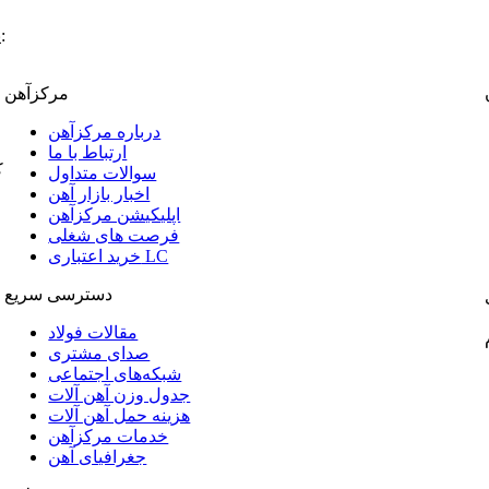
:
پ
مرکزآهن
درباره مرکزآهن
ارتباط با ما
ک
سوالات متداول
اخبار بازار آهن
اپلیکیشن مرکزآهن
فرصت های شغلی
خرید اعتباری LC
دسترسی سریع
مقالات فولاد
صدای مشتری
شبکه‌های اجتماعی
جدول وزن آهن آلات
هزینه حمل آهن آلات
خدمات مرکزآهن
جغرافیای آهن