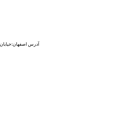
آدرس
اصفهان
:
خیابان ام