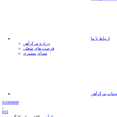
ارتباط با ما
درباره مرکزآهن
فرصت های شغلی
صدای مشتری
مات مرکزآهن
91009009
-
0
31