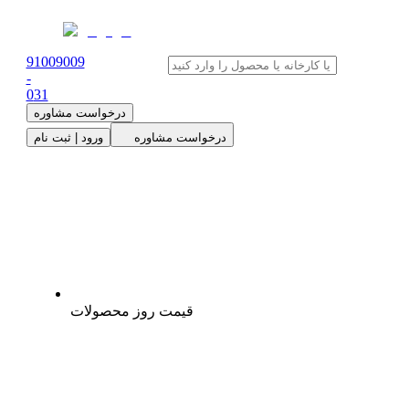
91009009
-
0
31
درخواست مشاوره
درخواست مشاوره
ورود | ثبت نام
قیمت روز محصولات