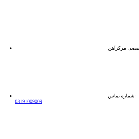
:
شماره تماس
0
31
91009009