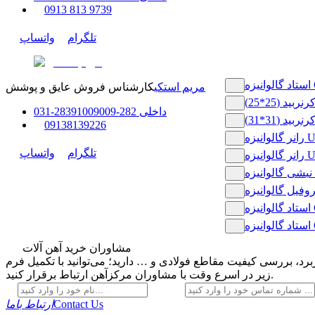
0
913 813 9739
تلگرام
واتساپ
C50
مریم استکی
کارشناس فروش عایق و پوشش
رنربید (25*25)
داخلی
282-283
91009009
-
31
0
رنربید (31*31)
0
9138139226
ه UH36
تلگرام
واتساپ
نیزه U50
L2
C10
C70
مشاوران خرید آهن آلات
رد، بررسی کیفیت مقاطع فولادی و … دارید؛ می‌توانید با تکمیل فرم
زیر در اسرع وقت با مشاوران مرکزآهن ارتباط برقرار کنید.
Contact Us
ارتباط باما