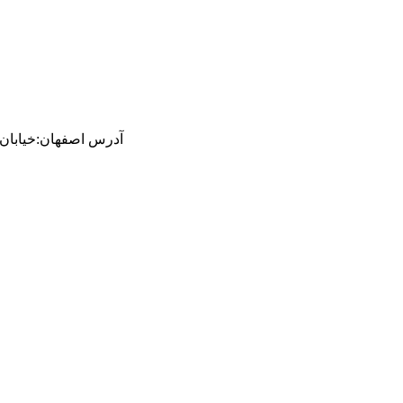
آدرس
اصفهان
:
خیابان ام