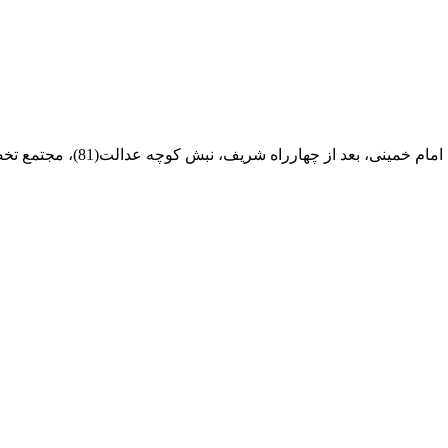
ام خمینی، بعد از چهارراه شریف، نبش کوچه عدالت(81)، مجتمع تخصصی مرکزآهن