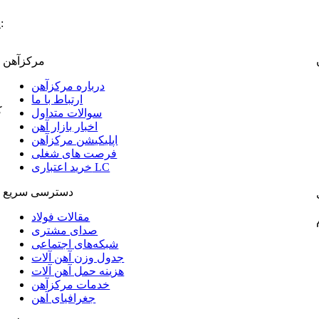
:
پ
مرکزآهن
درباره مرکزآهن
ارتباط با ما
ک
سوالات متداول
اخبار بازار آهن
اپلیکیشن مرکزآهن
فرصت های شغلی
خرید اعتباری LC
دسترسی سریع
مقالات فولاد
صدای مشتری
شبکه‌های اجتماعی
جدول وزن آهن آلات
هزینه حمل آهن آلات
خدمات مرکزآهن
جغرافیای آهن