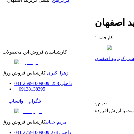
مرکزآهن
نبشی کرنربید اصفهان
د اصفهان
کارخانه
1
کارشناسان فروش این محصولات
شی کرنربید اصفهان
زهرا اکبری
کارشناس فروش ورق
داخلی
258_259
91009009
-
31
0
0
9138138395
تلگرام
واتساپ
۱۲:۰۲
مت با ارزش افزوده
مریم حقانی
کارشناس فروش ورق
داخلی
274-275
91009009
-
31
0