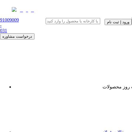
91009009
ورود | ثبت نام
-
0
31
درخواست مشاوره
روز محصولات