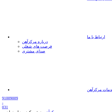
ارتباط با ما
درباره مرکزآهن
فرصت های شغلی
صدای مشتری
مات مرکزآهن
91009009
-
0
31