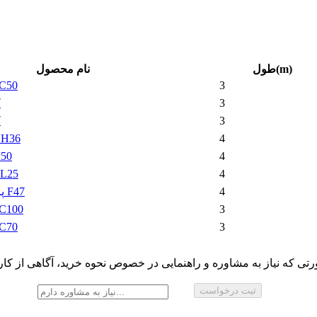
طول(m)
نام محصول
3
استاد گالوانیزه 
3
ک
3
ک
4
رانر گالوانیز
4
رانر گالوا
4
نبشی گالوانیزه 5
4
پروفیل گالوانیزه F47
3
استاد گالوانیزه 0
3
استاد گالوانیزه 
تی که نیاز به مشاوره و راهنمایی در خصوص نحوه خرید، آگاهی از کارب
ثبت درخواست