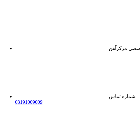
:
شماره تماس
0
31
91009009