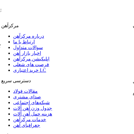
:
پ
مرکزآهن
درباره مرکزآهن
ارتباط با ما
ک
سوالات متداول
اخبار بازار آهن
اپلیکیشن مرکزآهن
فرصت های شغلی
خرید اعتباری LC
دسترسی سریع
مقالات فولاد
صدای مشتری
شبکه‌های اجتماعی
جدول وزن آهن آلات
هزینه حمل آهن آلات
خدمات مرکزآهن
جغرافیای آهن