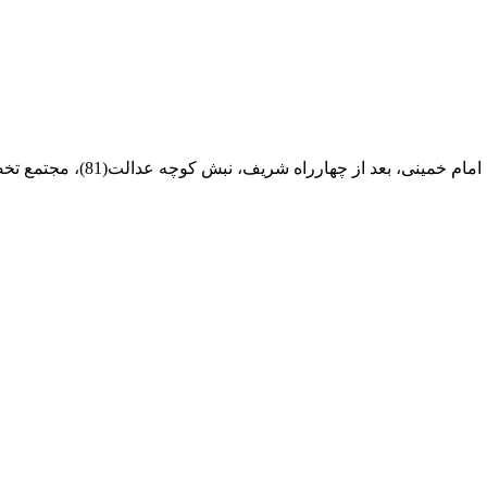
ام خمینی، بعد از چهارراه شریف، نبش کوچه عدالت(81)، مجتمع تخصصی مرکزآهن