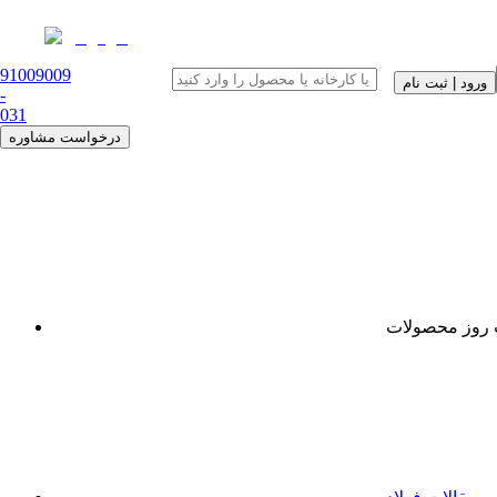
91009009
ورود | ثبت نام
-
0
31
درخواست مشاوره
روز محصولات