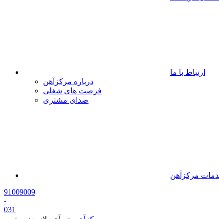
ارتباط با ما
درباره مرکزآهن
فرصت های شغلی
صدای مشتری
مات مرکزآهن
91009009
-
0
31