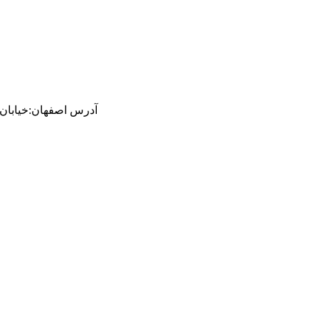
آدرس
اصفهان
:
خیابان ام