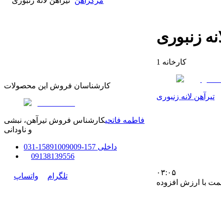
مرکزآهن
تیرآهن لانه زنبوری
نه زنبوری
کارخانه
1
کارشناسان فروش این محصولات
تیرآهن لانه زنبوری
فاطمه فاتحی
کارشناس فروش تیرآهن، نبشی
و ناودانی
داخلی
157-158
91009009
-
31
0
0
9138139556
۰۳:۰۵
تلگرام
واتساپ
مت با ارزش افزوده