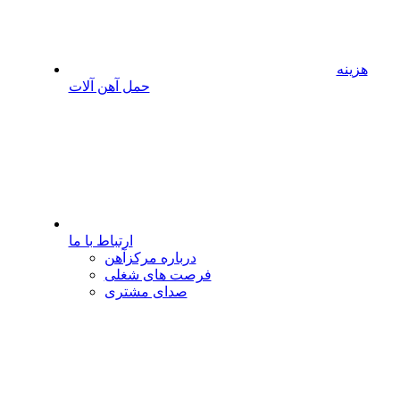
هزینه
حمل آهن آلات
ارتباط با ما
درباره مرکزآهن
فرصت های شغلی
صدای مشتری