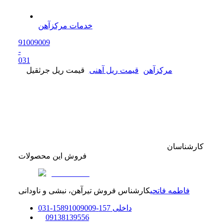
خدمات مرکزآهن
91009009
-
0
31
مرکزآهن
قیمت ریل آهنی
قیمت ریل جرثقیل
کارشناسان
فروش این محصولات
فاطمه فاتحی
کارشناس فروش تیرآهن، نبشی و ناودانی
داخلی
157-158
91009009
-
31
0
0
9138139556