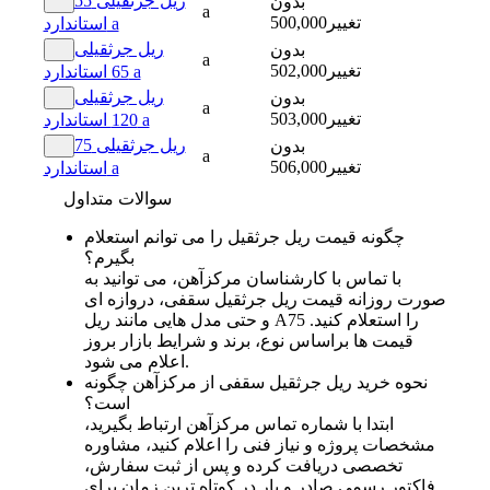
ریل جرثقیلی 55
بدون
a
تغییر
500,000
استاندارد a
ریل جرثقیلی
بدون
a
تغییر
502,000
65 استاندارد a
ریل جرثقیلی
بدون
a
تغییر
503,000
120 استاندارد a
ریل جرثقیلی 75
بدون
a
تغییر
506,000
استاندارد a
سوالات متداول
چگونه قیمت ریل جرثقیل را می‌ توانم استعلام
بگیرم؟
با تماس با کارشناسان مرکزآهن، می‌ توانید به‌
صورت روزانه قیمت ریل جرثقیل سقفی، دروازه‌ ای
و حتی مدل‌ هایی مانند ریل A75 را استعلام کنید.
قیمت‌ ها براساس نوع، برند و شرایط بازار بروز
اعلام می‌ شود.
نحوه خرید ریل جرثقیل سقفی از مرکزآهن چگونه
است؟
ابتدا با شماره تماس مرکزآهن ارتباط بگیرید،
مشخصات پروژه و نیاز فنی را اعلام کنید، مشاوره
تخصصی دریافت کرده و پس از ثبت سفارش،
فاکتور رسمی صادر و بار در کوتاه‌ ترین زمان برای