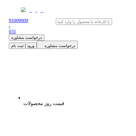
91009009
-
0
31
درخواست مشاوره
درخواست مشاوره
ورود | ثبت نام
قیمت روز محصولات