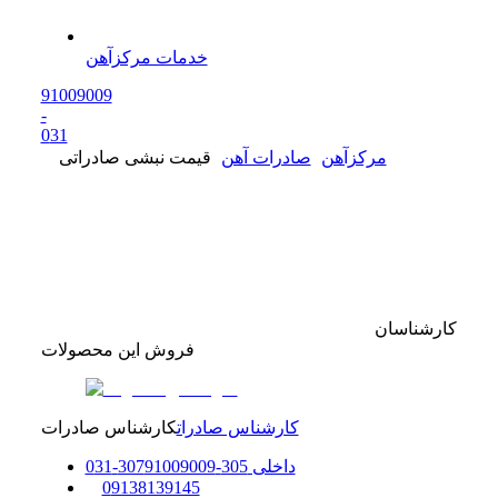
خدمات مرکزآهن
91009009
-
0
31
مرکزآهن
صادرات آهن
قیمت نبشی صادراتی
کارشناسان
فروش این محصولات
کارشناس صادرات
کارشناس صادرات
داخلی
305-307
91009009
-
31
0
0
9138139145