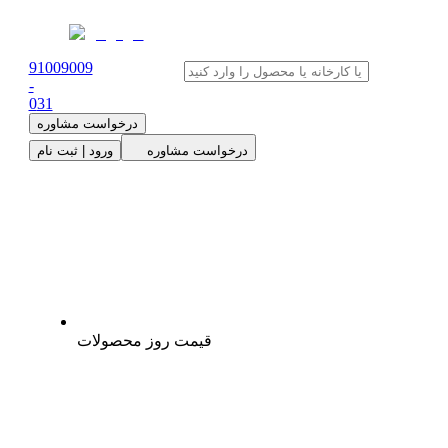
91009009
-
0
31
درخواست مشاوره
درخواست مشاوره
ورود | ثبت نام
قیمت روز محصولات