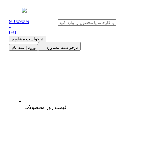
91009009
-
0
31
درخواست مشاوره
درخواست مشاوره
ورود | ثبت نام
قیمت روز محصولات