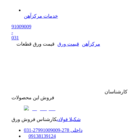
خدمات مرکزآهن
91009009
-
0
31
مرکزآهن
قیمت ورق
قیمت ورق قطعات
کارشناسان
فروش این محصولات
شکیلا فولادی
کارشناس فروش ورق
داخلی
278-279
91009009
-
31
0
0
9138139124