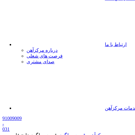
ارتباط با ما
درباره مرکزآهن
فرصت های شغلی
صدای مشتری
مات مرکزآهن
91009009
-
0
31