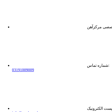
:
شماره تماس
0
31
91009009
ست الکترونیک