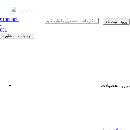
91009009
ورود | ثبت نام
-
0
31
درخواست مشاوره
روز محصولات