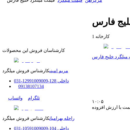
مرکزآهن
قیمت میلگرد
قیمت میلگرد خلیج فارس
لیج فارس
کارخانه
1
کارشناسان فروش این محصولات
میلگرد خلیج فارس
مریم امینی
کارشناس فروش میلگرد
داخلی
128-129
91009009
-
31
0
0
9138107134
تلگرام
واتساپ
۱۰:۰۵
مت با ارزش افزوده
راحله بهرامیان
کارشناس فروش میلگرد
داخلی
104-105
91009009
-
31
0