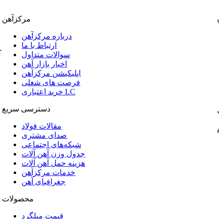
مرکزآهن
درباره مرکزآهن
ارتباط با ما
ک
سوالات متداول
اخبار بازار آهن
اپلیکیشن مرکزآهن
فرصت های شغلی
خرید اعتباری LC
دسترسی سریع
مقالات فولاد
صدای مشتری
شبکه‌های اجتماعی
جدول وزن آهن آلات
هزینه حمل آهن آلات
خدمات مرکزآهن
جغرافیای آهن
محصولات
قیمت میلگرد