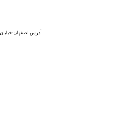
آدرس
اصفهان
:
خیابان ام