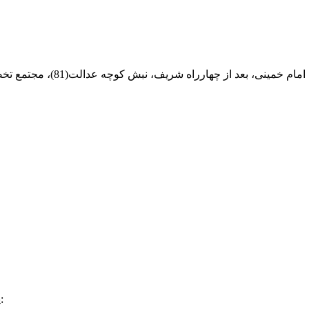
ام خمینی، بعد از چهارراه شریف، نبش کوچه عدالت(81)، مجتمع تخصصی مرکزآهن
:
پ