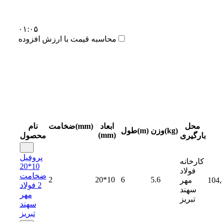
۰۱:۰۵
محاسبه قیمت با ارزش افزوده
محل
ابعاد
ضخامت(mm)
نام
وزن(kg)
طول(m)
(mm)
بارگیری
محصول
پروفیل
کارخانه
10*20
فولاد
ضخامت
2
20*10
6
5.6
104
مهر
2 فولاد
سهند
مهر
تبریز
سهند
تبریز