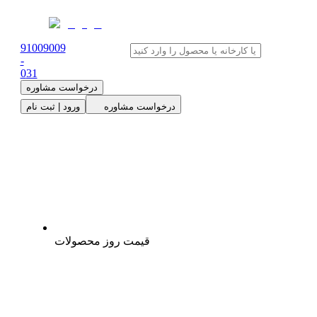
91009009
-
0
31
درخواست مشاوره
درخواست مشاوره
ورود | ثبت نام
قیمت روز محصولات