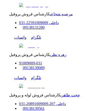
مرضیه شجاعی
کارشناس فروش پروفیل
داخلی
91009009
225
-
31
0
0
9138131280
تلگرام
واتساپ
زهره نظری
کارشناس فروش پروفیل
91009009
-
0
31
0
9138139089
تلگرام
واتساپ
حجت طاهری
کارشناس فروش لوله و پروفیل
داخلی
207-208
91009009
-
31
0
0
9138139561