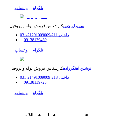
تلگرام
واتساپ
سمیرا رحیمی
کارشناس فروش لوله و پروفیل
داخلی
211-212
91009009
-
31
0
0
9138139430
تلگرام
واتساپ
نوشین آهنگرزاده
کارشناس فروش لوله و پروفیل
داخلی
213-214
91009009
-
31
0
0
9138139728
تلگرام
واتساپ