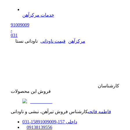
خدمات مرکزآهن
91009009
-
0
31
مرکزآهن
قیمت ناودانی
ناودانی نستا
کارشناسان
فروش این محصولات
فاطمه فاتحی
کارشناس فروش تیرآهن، نبشی و ناودانی
داخلی
157-158
91009009
-
31
0
0
9138139556