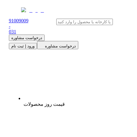
91009009
-
0
31
درخواست مشاوره
درخواست مشاوره
ورود | ثبت نام
قیمت روز محصولات