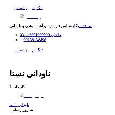
تلگرام
واتساپ
نینا قدسی
کارشناس فروش تیرآهن، نبشی و ناودانی
داخلی
91009009
163
-
31
0
0
9138138498
تلگرام
واتساپ
ناودانی نستا
کارخانه
1
ناودانی نستا
به روز رسانی: