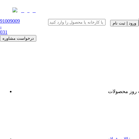
91009009
ورود | ثبت نام
-
0
31
درخواست مشاوره
روز محصولات