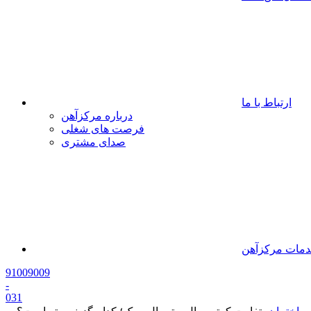
ارتباط با ما
درباره مرکزآهن
فرصت های شغلی
صدای مشتری
مات مرکزآهن
91009009
-
0
31