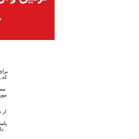
برای
که ب
مست
مورد
از 
د
پاسخ
دا