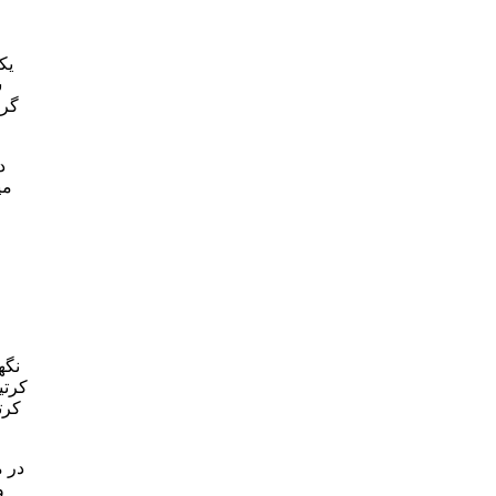
یک
ش
گرد
د
می
نگه
کرتی
کرت
در م
و