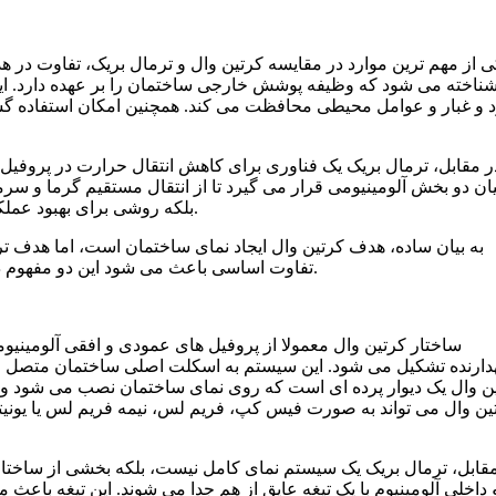
ی از مهم ترین موارد در مقایسه کرتین وال و ترمال بریک، تفاوت در 
ناخته می شود که وظیفه پوشش خارجی ساختمان را بر عهده دارد. این س
 و غبار و عوامل محیطی محافظت می کند. همچنین امکان استفاده گست
ر مقابل، ترمال بریک یک فناوری برای کاهش انتقال حرارت در پروفیل 
ان دو بخش آلومینیومی قرار می گیرد تا از انتقال مستقیم گرما و سرم
بلکه روشی برای بهبود عملکرد حرارتی پنجره ها، درها و برخی سیستم های نما محسوب می شود.
به بیان ساده، هدف کرتین وال ایجاد نمای ساختمان است، اما هدف ت
تفاوت اساسی باعث می شود این دو مفهوم در بسیاری از مواقع به جای رقیب مستقیم بودن، مکمل یکدیگر باشند.
ساختار کرتین وال معمولا از پروفیل های عمودی و افقی آلومینی
دارنده تشکیل می شود. این سیستم به اسکلت اصلی ساختمان متصل می 
ن وال یک دیوار پرده ای است که روی نمای ساختمان نصب می شود و 
ین وال می تواند به صورت فیس کپ، فریم لس، نیمه فریم لس یا یونی
قابل، ترمال بریک یک سیستم نمای کامل نیست، بلکه بخشی از ساختار
 داخلی آلومینیوم با یک تیغه عایق از هم جدا می شوند. این تیغه باع