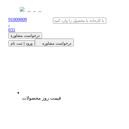
91009009
-
0
31
درخواست مشاوره
درخواست مشاوره
ورود | ثبت نام
قیمت روز محصولات