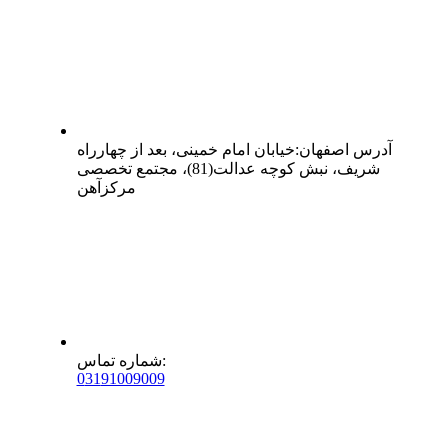
آدرس
اصفهان
:
خیابان امام خمینی، بعد از چهارراه
شریف، نبش کوچه عدالت(81)، مجتمع تخصصی
مرکزآهن
:
شماره تماس
0
31
91009009