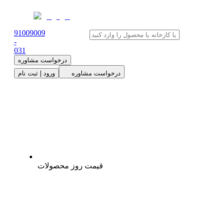
91009009
-
0
31
درخواست مشاوره
درخواست مشاوره
ورود | ثبت نام
قیمت روز محصولات