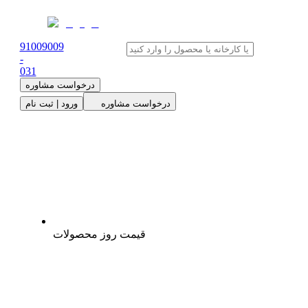
91009009
-
0
31
درخواست مشاوره
درخواست مشاوره
ورود | ثبت نام
قیمت روز محصولات