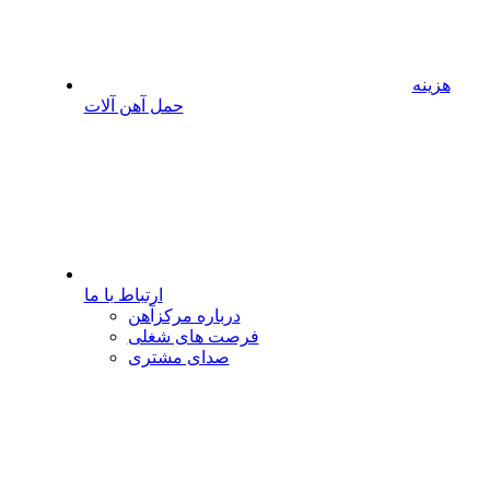
هزینه
حمل آهن آلات
ارتباط با ما
درباره مرکزآهن
فرصت های شغلی
صدای مشتری