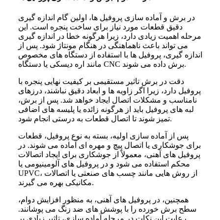
در
برش و آماده سازی پروفیل ها
، اولین گام اندازه گیری
دقیق قطعات مورد نیاز برای ساخت پنجره است. این
مرحله اهمیت زیادی دارد، زیرا هرگونه خطا در اندازه گیری
می تواند باعث ناهماهنگی در هنگام مونتاژ شود. پس از
اندازه گیری، پروفیل ها با استفاده از دستگاه های مخصوص
مانند اره دیسکی یا دستگاه CNC برش داده می شوند.
دقت در برش تاثیر مستقیمی بر کیفیت نهایی
پنجره با
پروفیل
دارد، زیرا اگر زاویه ها و ابعاد دقیق نباشند، درزهای
نامناسب و مشکلات اتصال ایجاد خواهد شد. پس از برش،
لبه های پروفیل باید از هرگونه زائده یا پلیسه های اضافی
تمیز شوند تا اتصال قطعات به درستی انجام شود.
پس از آماده سازی اولیه، بسته به نوع پروفیل، قطعات
برای جوشکاری یا اتصال پیچ و مهره ای آماده می شوند. در
پروفیل های آهنی، معمولاً از جوشکاری برای ایجاد اتصالات
محکم استفاده می شود و در پروفیل های آلومینیومی یا
UPVC، از روش هایی مانند چسب های صنعتی یا اتصالات
مکانیکی بهره می گیرند.
همچنین، در پروفیل های آهنی، به منظور افزایش دوام،
سطح برش خورده را با پوشش های ضد زنگ می پوشانند.
رعایت این نکات در مرحله آماده سازی، تاثیر زیادی بر