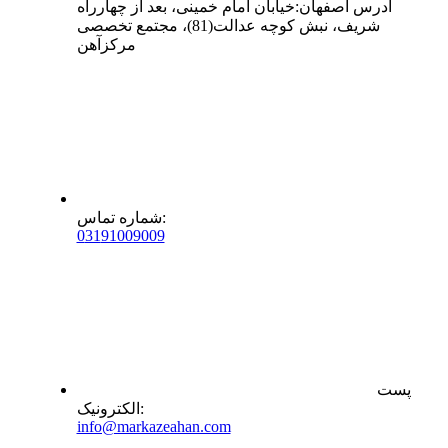
آدرس
اصفهان
:
خیابان امام خمینی، بعد از چهارراه
شریف، نبش کوچه عدالت(81)، مجتمع تخصصی
مرکزآهن
:
شماره تماس
0
31
91009009
پست
:
الکترونیک
info@markazeahan.com