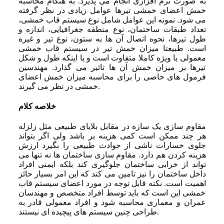
به صورت نرم ‌افزاری انجام می‌ پذیرد. به هنگام محاسبه
خمش اعضای خمشی تیرها عوامل زیادی در نظر گرفته
می ‌شود. نمونه این عوامل شامل نوع سیستم قاب خمشی،
تعداد طبقات ساختمان، نوع منطقه جغرافیایی، اندازه و
طول تیرها، نحوه اتصال آن ها به ستون، نوع تیر و غیره
است. طبیعتا میزان خمش تیر در سیستم قاب خمشی
معمولی یا ویژه کاملا متفاوت است و یا اینکه طول و شکل
تیرها بر میزان خمش آن ها تاثیر می‌ گذارد. مهندسین
فرمول‌ های خاصی را برای محاسبه میزان خمش اعضای
خمشی در نظر می ‌گیرند.
خلاصه کلام
مقاوم‌ سازی یک سازه در مقابل بلایای طبیعی مثل زلزله
هر چند ممکن است کمی هزینه ‌بر باشد ولی اگر بتواند
جلوی خسارات ناشی از حوادث طبیعی را بگیرد ارزش
هزینه کردن هم دارد. مقاوم‌ سازی ساختمان ‌ها نه تنها می‌
تواند از خرابی ساختمان جلوگیری کند بلکه ایمنی افراد
داخل ساختمان را نیز تامین می‌ کند که این امر بسیار حائز
اهمیت است. نکته قابل توجه در مورد اعضای سیستم قاب
خمشی این است که باید توسط افراد متخصص و مهندسان
عمران و معماری محاسبه شود و افراد معمولی قادر به
طراحی چنین سیستم ‌های پیچیده ‌ای نیستند.