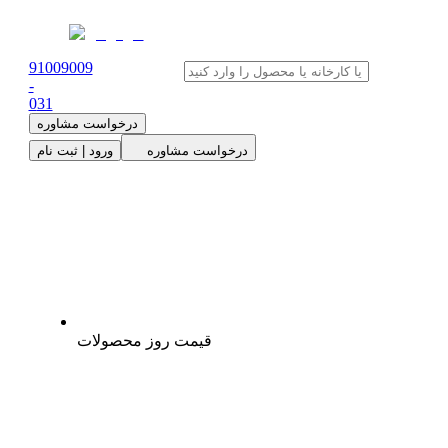
91009009
-
0
31
درخواست مشاوره
درخواست مشاوره
ورود | ثبت نام
قیمت روز محصولات