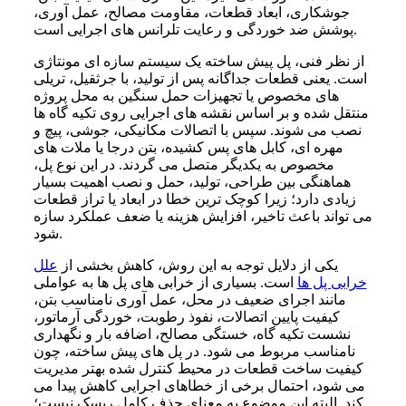
جوشکاری، ابعاد قطعات، مقاومت مصالح، عمل آوری،
پوشش ضد خوردگی و رعایت تلرانس های اجرایی است.
از نظر فنی، پل پیش ساخته یک سیستم سازه ای مونتاژی
است. یعنی قطعات جداگانه پس از تولید، با جرثقیل، تریلی
های مخصوص یا تجهیزات حمل سنگین به محل پروژه
منتقل شده و بر اساس نقشه های اجرایی روی تکیه گاه ها
نصب می شوند. سپس با اتصالات مکانیکی، جوشی، پیچ و
مهره ای، کابل های پس کشیده، بتن درجا یا ملات های
مخصوص به یکدیگر متصل می گردند. در این نوع پل،
هماهنگی بین طراحی، تولید، حمل و نصب اهمیت بسیار
زیادی دارد؛ زیرا کوچک ترین خطا در ابعاد یا تراز قطعات
می تواند باعث تاخیر، افزایش هزینه یا ضعف عملکرد سازه
شود.
یکی از دلایل توجه به این روش، کاهش بخشی از
علل
خرابی پل ها
است. بسیاری از خرابی های پل ها به عواملی
مانند اجرای ضعیف در محل، عمل آوری نامناسب بتن،
کیفیت پایین اتصالات، نفوذ رطوبت، خوردگی آرماتور،
نشست تکیه گاه، خستگی مصالح، اضافه بار و نگهداری
نامناسب مربوط می شود. در پل های پیش ساخته، چون
کیفیت ساخت قطعات در محیط کنترل شده بهتر مدیریت
می شود، احتمال برخی از خطاهای اجرایی کاهش پیدا می
کند. البته این موضوع به معنای حذف کامل ریسک نیست؛