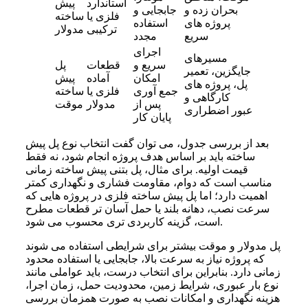
استاندارد
پیش
بحران زده و
جابجایی و
فلزی یا
ساخته
پروژه های
استفاده
ترکیبی
مدولار
سریع
مجدد
اجرای
مسیرهای
سریع و
قطعات
پل
جایگزین، تعمیر
امکان
آماده
پیش
پل، پروژه های
جمع آوری
فلزی یا
ساخته
کارگاهی و
پس از
مدولار
موقت
عبور اضطراری
پایان کار
بعد از بررسی جدول، می توان گفت انتخاب نوع پل پیش
ساخته باید بر اساس هدف پروژه انجام شود، نه فقط
قیمت اولیه. برای مثال، پل بتنی پیش ساخته زمانی
مناسب است که دوام، مقاومت فشاری و نگهداری کمتر
اهمیت دارد؛ اما پل پیش ساخته فلزی در پروژه هایی که
سرعت نصب، دهانه بلند یا حمل آسان تر قطعات مطرح
است، گزینه کاربردی تری محسوب می شود.
پل مدولار و موقت بیشتر برای شرایطی استفاده می شوند
که پروژه نیاز به سرعت بالا، جابجایی یا استفاده محدود
زمانی دارد. بنابراین برای انتخاب درست، باید عواملی مانند
نوع بار عبوری، شرایط زمین، محدودیت حمل، زمان اجرا،
هزینه نگهداری و امکانات نصب به صورت همزمان بررسی