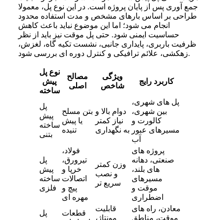
جمع آوری پس از پایان پروژه است. در این نوع پل، معمولا
طراحی بر اساس بارهای مشخص و مدت استفاده محدود
انجام می شود؛ اما این موضوع نباید باعث کاهش
حساسیت ایمنی شود. حتی پل موقت نیز باید از نظر
ظرفیت باربری، پایداری جانبی، نشست تکیه گاه، لغزش،
زهکشی، علائم ترافیکی و کنترل دوره ای بررسی شود.
نوع پل
ویژگی
مصالح
کاربرد رایج
پیش
شاخص
اصلی
ساخته
پل های شهری،
پل
بین شهری،
دوام بالا و
بتن مسلح
پیش
کالورت و
نیاز کمتر
یا پیش
ساخته
مسیرهای عبور
به نگهداری
تنیده
بتنی
آب
پروژه های
فولاد،
صنعتی، دهانه
تیرورق،
پل
وزن کمتر
های بلند،
خرپا و
پیش
و نصب
مسیرهای
اتصالات
ساخته
سریع تر
موقت و
پیچ و
فلزی
اضطراری
مهره ای
معادن، راه های
قابلیت
قطعات
پل
موقت، مناطق
مونتاژ،