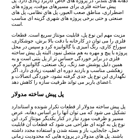
دهانه های بلندتر، در پروژه های خاص کاربرد زیادی دارد. پل
پیش ساخته فلزی برای مسیرهای موقت، پروژه های
اضطراری، مناطق صعب العبور، پل های نظامی، پل های
صنعتی و حتی برخی پروژه های شهری گزینه ای مناسب
است.
مزیت مهم این نوع پل، قابلیت مونتاژ سریع است. قطعات
فلزی را می توان در کارخانه با دقت بالا برش، جوشکاری،
سوراخ کاری، رنگ آمیزی یا گالوانیزه کرد و سپس در محل
پروژه با پیچ و مهره به هم متصل نمود. البته پل پیش ساخته
فلزی در برابر خوردگی حساس تر از پل بتنی است و به
همین دلیل پوشش ضد زنگ، رنگ صنعتی، گالوانیزه گرم،
زهکشی مناسب و بازدید دوره ای اهمیت زیادی دارد. اگر
نگهداری این نوع پل جدی گرفته نشود، خوردگی اتصالات و
اعضای باربر می تواند ظرفیت سازه را کاهش دهد.
پل پیش ساخته مدولار
پل پیش ساخته مدولار از قطعات تکرار شونده و استاندارد
تشکیل می شود که می توان آنها را بر اساس دهانه، عرض
مسیر و ظرفیت مورد نیاز در کنار یکدیگر مونتاژ کرد. این
نوع پل به گونه ای طراحی می شود که قطعات آن قابلیت
حمل، جابجایی، باز و بسته شدن و استفاده مجدد داشته
باشند. پل های مدولار در پروژه هایی که محدودیت زمانی