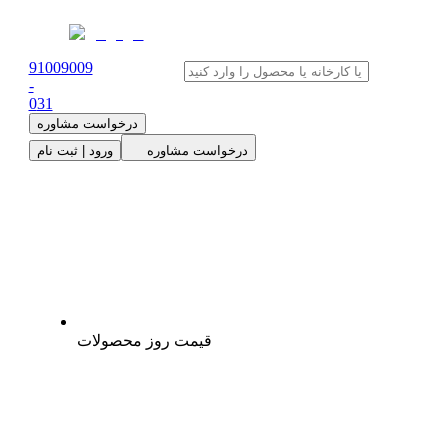
91009009
-
0
31
درخواست مشاوره
درخواست مشاوره
ورود | ثبت نام
قیمت روز محصولات