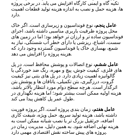
تکیه گاه و ایمنی کارگاه افزایش می یابد. در برخی پروژه
ها، هزینه حمل و نصب به اندازه هزینه تولید قطعات اهمیت
دارد.
عامل پنجم،
نوع فونداسیون و زیرسازی است. اگر خاک
محل پروژه ظرفیت باربری مناسبی داشته باشد، اجرای
فونداسیون ساده تر و ارزان تر خواهد بود؛ اما در زمین های
سست، اشباع، ریزشی یا دارای خطر آب شستگی، نیاز به
شمع، بهسازی خاک یا فونداسیون گسترده وجود دارد که
هزینه پروژه را افزایش می دهد.
عامل ششم،
نوع اتصالات و پوشش محافظ است. در پل
های فلزی، کیفیت جوش، پیچ و مهره، رنگ ضد خوردگی یا
گالوانیزه اهمیت زیادی دارد. در پل های بتنی نیز کیفیت
گروت، درزگیری، بتن تکمیلی، یاتاقان ها و پوشش بتن
اثرگذار است. هرچه سطح دوام مورد انتظار بالاتر باشد،
هزینه اولیه ممکن است بیشتر شود؛ اما هزینه نگهداری در
طول عمر پل کاهش پیدا می کند.
عامل هفتم،
زمان بندی پروژه است. اگر پروژه فوریت
داشته باشد، هزینه تولید سریع، حمل ویژه، شیفت کاری
اضافه، جرثقیل بزرگ تر یا نصب شبانه ممکن است به
هزینه نهایی اضافه شود. به همین دلیل، مدیریت زمان در
پروژه های پیش ساخته نقش اقتصادی مهمی دارد.