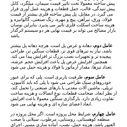
پیش ساخته معمولا تحت تاثیر قیمت سیمان، میلگرد، کابل
پیش تنیدگی، قالب، حمل قطعات و هزینه عمل آوری قرار
می گیرد. در مقابل، پل پیش ساخته فلزی بیشتر از قیمت
فولاد، ورق، تیرآهن، پیچ و مهره، رنگ صنعتی، گالوانیزه و
هزینه ساخت اسکلت فلزی تاثیر می پذیرد. بنابراین نوسان
بازار مصالح می تواند بر قیمت نهایی هر دو سیستم اثرگذار
باشد.
عامل دوم،
دهانه و عرض پل است. هرچه دهانه پل بیشتر
باشد، نیاز به تیرهای قوی تر، قطعات سنگین تر، طراحی
پیچیده تر و تجهیزات نصب بزرگ تر افزایش پیدا می کند.
همچنین افزایش عرض پل باعث افزایش حجم عرشه،
تعداد تیرها، مقدار آرماتور یا فولاد و هزینه حمل می شود.
عامل سوم،
ظرفیت باربری است. پلی که برای عبور
خودروهای سبک طراحی می شود با پلی که باید کامیون،
تریلی، ماشین آلات معدنی یا بارهای صنعتی را تحمل کند،
از نظر ابعاد، ضخامت قطعات، نوع اتصالات و هزینه ساخت
تفاوت زیادی دارد. بارگذاری سنگین معمولا باعث افزایش
ابعاد اعضای سازه ای و هزینه نهایی می شود.
عامل چهارم،
شرایط محل پروژه است. اگر محل پروژه در
منطقه کوهستانی، روستایی، مرطوب، سیلابی یا صعب
العبور باشد، هزینه حمل، نصب، آماده سازی مسیر، اجرای