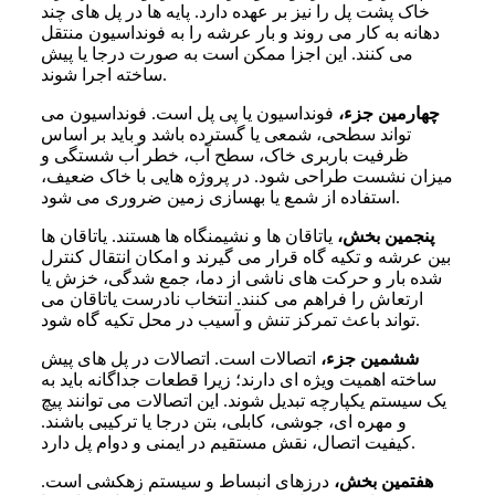
خاک پشت پل را نیز بر عهده دارد. پایه ها در پل های چند
دهانه به کار می روند و بار عرشه را به فونداسیون منتقل
می کنند. این اجزا ممکن است به صورت درجا یا پیش
ساخته اجرا شوند.
چهارمین جزء،
فونداسیون یا پی پل است. فونداسیون می
تواند سطحی، شمعی یا گسترده باشد و باید بر اساس
ظرفیت باربری خاک، سطح آب، خطر آب شستگی و
میزان نشست طراحی شود. در پروژه هایی با خاک ضعیف،
استفاده از شمع یا بهسازی زمین ضروری می شود.
پنجمین بخش،
یاتاقان ها و نشیمنگاه ها هستند. یاتاقان ها
بین عرشه و تکیه گاه قرار می گیرند و امکان انتقال کنترل
شده بار و حرکت های ناشی از دما، جمع شدگی، خزش یا
ارتعاش را فراهم می کنند. انتخاب نادرست یاتاقان می
تواند باعث تمرکز تنش و آسیب در محل تکیه گاه شود.
ششمین جزء،
اتصالات است. اتصالات در پل های پیش
ساخته اهمیت ویژه ای دارند؛ زیرا قطعات جداگانه باید به
یک سیستم یکپارچه تبدیل شوند. این اتصالات می توانند پیچ
و مهره ای، جوشی، کابلی، بتن درجا یا ترکیبی باشند.
کیفیت اتصال، نقش مستقیم در ایمنی و دوام پل دارد.
هفتمین بخش،
درزهای انبساط و سیستم زهکشی است.