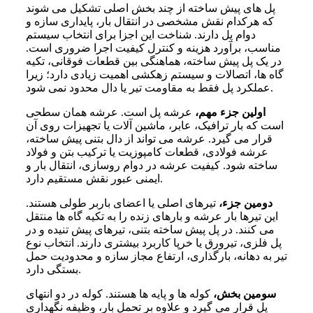
پل های پیش ساخته از چند بخش اصلی تشکیل می شوند
که هرکدام نقش مشخصی در انتقال بار، پایداری سازه و
دوام پل دارند. شناخت این اجزا برای انتخاب سیستم
مناسب، برآورد هزینه و کنترل کیفیت اجرا ضروری است.
در یک پل پیش ساخته، هماهنگی بین قطعات فوقانی، تکیه
گاه ها، اتصالات و سیستم زهکشی اهمیت زیادی دارد؛ زیرا
عملکرد پل فقط به مقاومت تیر یا دال محدود نمی شود.
اولین جزء مهم،
عرشه پل است. عرشه همان سطحی
است که بار ترافیک، عابر، ماشین آلات یا تجهیزات روی آن
قرار می گیرد. عرشه می تواند از دال بتنی پیش ساخته،
عرشه فولادی، قطعات کامپوزیت یا ترکیب بتن و فولاد
ساخته شود. کیفیت عرشه در دوام روسازی، انتقال بار و
ایمنی عبور نقش مستقیم دارد.
دومین جزء،
تیرهای اصلی یا اعضای باربر طولی هستند.
این تیرها بار عرشه و بارهای زنده را به تکیه گاه ها منتقل
می کنند. در پل پیش ساخته بتنی، تیرهای پیش تنیده و در
پل فلزی، تیرورق یا خرپا کاربرد بیشتری دارند. انتخاب نوع
تیر به دهانه، بارگذاری، ارتفاع مجاز سازه و محدودیت حمل
بستگی دارد.
سومین بخش،
کوله ها و پایه ها هستند. کوله در دو انتهای
پل قرار می گیرد و علاوه بر تحمل بار، وظیفه نگهداری