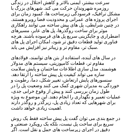
سرعت بیشتر، ایمنی بالاتر و کاهش اختلال در زندگی
روزمره شهروندان حرکت می کند. شهرهای بزرگ با
مشکل ترافیک، فرسودگی زیرساخت ها، کمبود زمان برای
اجرای پروژه های عمرانی و محدودیت فضا روبرو هستند.
در چنین شرایطی، پل های پیش ساخته می توانند راهکاری
موثر برای ساخت روگذرها، پل های عابر، مسیرهای
اضطراری و جایگزینی سریع پل های فرسوده باشند. هرچه
فناوری تولید قطعات دقیق تر شود، امکان اجرای پل های
سبک تر، مقاوم تر و زیباتر نیز افزایش می یابد.
در سال های آینده، استفاده از بتن های توانمند، فولادهای
مقاوم تر، قطعات کامپوزیتی، سیستم های مدولار
هوشمند، مدل سازی اطلاعات ساختمان و پایش سلامت
سازه می تواند کیفیت پل پیش ساخته را ارتقا دهد.
سنسورهای پایش ارتعاش، تغییر شکل، دما، رطوبت و
خوردگی به مدیران شهری کمک می کنند وضعیت پل را در
طول زمان بررسی کنند و پیش از وقوع خرابی جدی،
عملیات تعمیر و نگهداری را انجام دهند. این موضوع به ویژه
برای شهرهایی که تعداد زیادی پل، زیرگذر و روگذر دارند
اهمیت زیادی خواهد داشت.
در جمع بندی می توان گفت پل پیش ساخته فقط یک روش
سریع برای ساخت پل نیست، بلکه یک رویکرد صنعتی و
دقیق در اجرای زیرساخت های حمل و نقل است. اگر