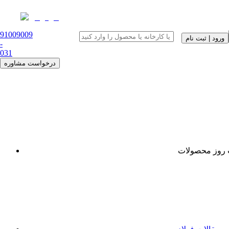
91009009
ورود | ثبت نام
-
0
31
درخواست مشاوره
روز محصولات