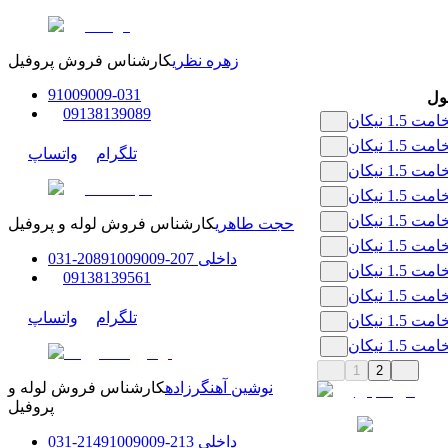
زهره نظری
کارشناس فروش پروفیل
91009009
-
0
31
ول
0
9138139089
تلگرام
واتساپ
حجت طاهری
کارشناس فروش لوله و پروفیل
داخلی
207-208
91009009
-
31
0
0
9138139561
تلگرام
واتساپ
1
2
نوشین آهنگرزاده
کارشناس فروش لوله و
پروفیل
داخلی
213-214
91009009
-
31
0