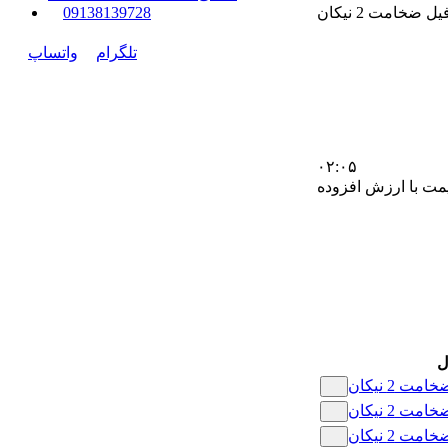
ل ضخامت 2 نیکان
0
9138139728
تلگرام
واتساپ
۰۲:۰۵
مت با ارزش افزوده
ل