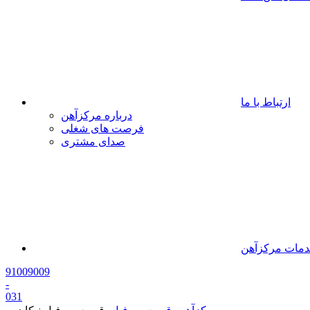
ارتباط با ما
درباره مرکزآهن
فرصت های شغلی
صدای مشتری
مات مرکزآهن
91009009
-
0
31