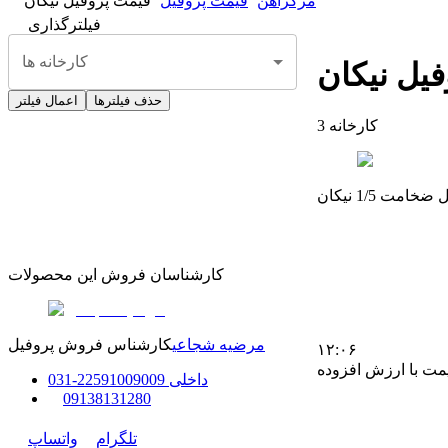
مرکزآهن
قیمت پروفیل
قیمت پروفیل نیکان
فیلترگذاری
کارخانه ها
یل نیکان
حذف فیلترها
اعمال فیلتر
کارخانه
3
خامت 1/5 نیکان
کارشناسان فروش این محصولات
مرضیه شجاعی
کارشناس فروش پروفیل
۱۲:۰۶
مت با ارزش افزوده
داخلی
91009009
225
-
31
0
0
9138131280
تلگرام
واتساپ