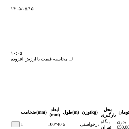
۱۴۰۵/۰۵/۱۵
۱۰:۰۵
محاسبه قیمت با ارزش افزوده
محل
ابعاد
ومان
وزن(kg)
طول(m)
ضخامت(mm)
(mm)
بارگیری
بدون
بنگاه
درخواستی
6
100*40
1
650,0
تهران