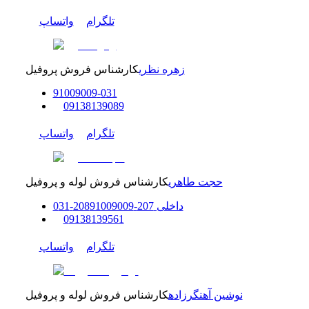
تلگرام
واتساپ
زهره نظری
کارشناس فروش پروفیل
91009009
-
0
31
0
9138139089
تلگرام
واتساپ
حجت طاهری
کارشناس فروش لوله و پروفیل
داخلی
207-208
91009009
-
31
0
0
9138139561
تلگرام
واتساپ
نوشین آهنگرزاده
کارشناس فروش لوله و پروفیل