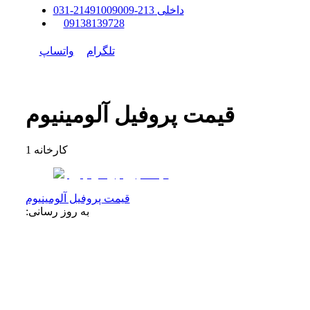
داخلی
213-214
91009009
-
31
0
0
9138139728
تلگرام
واتساپ
قیمت پروفیل آلومینیوم
کارخانه
1
قیمت پروفیل آلومینیوم
به روز رسانی: