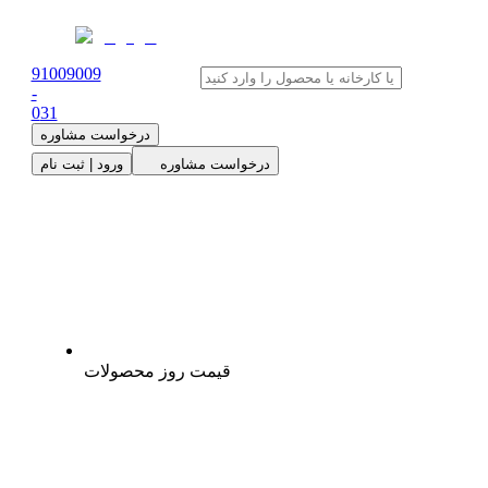
91009009
-
0
31
درخواست مشاوره
درخواست مشاوره
ورود | ثبت نام
قیمت روز محصولات