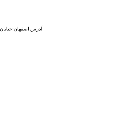
آدرس
اصفهان
:
خیابان ام