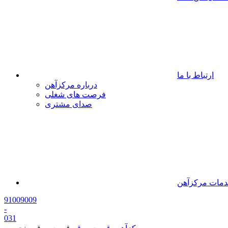
ارتباط با ما
درباره مرکزآهن
فرصت های شغلی
صدای مشتری
مات مرکزآهن
91009009
-
0
31