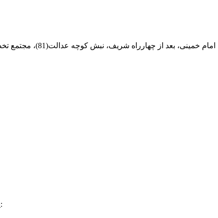
ام خمینی، بعد از چهارراه شریف، نبش کوچه عدالت(81)، مجتمع تخصصی مرکزآهن
:
پ