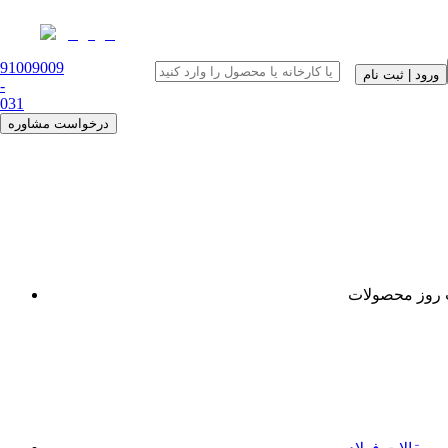
91009009
ورود | ثبت نام
-
0
31
درخواست مشاوره
روز محصولات