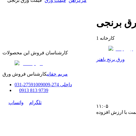
مرکزآهن
قیمت ورق
قیمت ورق برنجی
ق برنجی
کارخانه
1
کارشناسان فروش این محصولات
ورق برنج باهنر
مریم حقانی
کارشناس فروش ورق
داخلی
274-275
91009009
-
31
0
0
913 813 9739
تلگرام
واتساپ
۱۱:۰۵
مت با ارزش افزوده