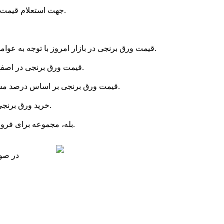
جهت استعلام قیمت ورق برنج اصفهان می توانید به سایت مرکزآهن مراجعه کنید و یا جهت اطمینان از قیمت ها با شماره درج شده در سایت تماس بگیرید.
قیمت ورق برنجی در بازار امروز با توجه به عوامل مختلفی مانند قیمت فلز برنج و ... اعلام می شود و ثابت نیست. قیمت لحظه ای و دقیق را در جدول بالای همین صفحه ملاحظه کنید.
قیمت ورق برنجی در اصفهان معمولاً کمی بالاتر از سایر تولیدکنندگان در شهرهایی مثل تهران است؛ دلیل اصلی آن هزینه حمل و عرضه محلی عنوان شده است.
قیمت ورق برنجی بر اساس درصد مس و روی در آلیاژ، ضخامت و ابعاد ورق تعیین می‌ شود. همچنین نرخ روز مس و دلار در بازار جهانی بر قیمت نهایی آن اثر مستقیم دارد.
خرید ورق برنجی از مرکزآهن با ثبت سفارش آنلاین یا تلفنی انجام می ‌شود. پس از پرداخت، تحویل در محل یا ارسال از طریق باربری صورت می ‌گیرد.
بله، مجموعه برای فروش ورق برنجی فاکتور رسمی و معتبر صادر می ‌کند. این فاکتور شامل جزئیات کالا، وزن، قیمت واحد و مالیات بر ارزش افزوده است.
در صور