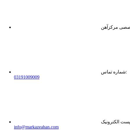
:
شماره تماس
0
31
91009009
ست الکترونیک
info@markazeahan.com