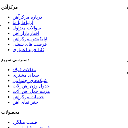
مرکزآهن
درباره مرکزآهن
ارتباط با ما
ک
سوالات متداول
اخبار بازار آهن
اپلیکیشن مرکزآهن
فرصت های شغلی
خرید اعتباری LC
دسترسی سریع
مقالات فولاد
صدای مشتری
شبکه‌های اجتماعی
جدول وزن آهن آلات
هزینه حمل آهن آلات
خدمات مرکزآهن
جغرافیای آهن
محصولات
قیمت میلگرد
قیمت پروفیل امروز