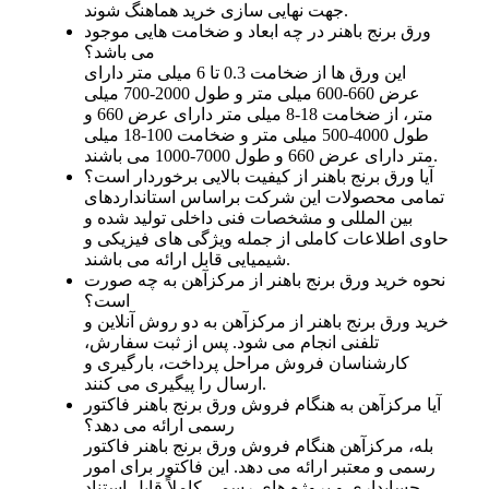
جهت نهایی ‌سازی خرید هماهنگ شوند.
ورق برنج باهنر در چه ابعاد و ضخامت هایی موجود
می باشد؟
این ورق ها از ضخامت 0.3 تا 6 میلی متر دارای
عرض 660-600 میلی متر و طول 2000-700 میلی
متر، از ضخامت 18-8 میلی متر دارای عرض 660 و
طول 4000-500 میلی متر و ضخامت 100-18 میلی
متر دارای عرض 660 و طول 7000-1000 می باشند.
آیا ورق برنج باهنر از کیفیت بالایی برخوردار است؟
تمامی محصولات این شرکت براساس استانداردهای
بین المللی و مشخصات فنی داخلی تولید شده و
حاوی اطلاعات کاملی از جمله ویژگی های فیزیکی و
شیمیایی قابل ارائه می باشند.
نحوه خرید ورق برنج باهنر از مرکزآهن به چه صورت
است؟
خرید ورق برنج باهنر از مرکزآهن به دو روش آنلاین و
تلفنی انجام می ‌شود. پس از ثبت سفارش،
کارشناسان فروش مراحل پرداخت، بارگیری و
ارسال را پیگیری می ‌کنند.
آیا مرکزآهن به هنگام فروش ورق برنج باهنر فاکتور
رسمی ارائه می ‌دهد؟
بله، مرکزآهن هنگام فروش ورق برنج باهنر فاکتور
رسمی و معتبر ارائه می ‌دهد. این فاکتور برای امور
حسابداری و پروژه‌ های رسمی کاملاً قابل استناد