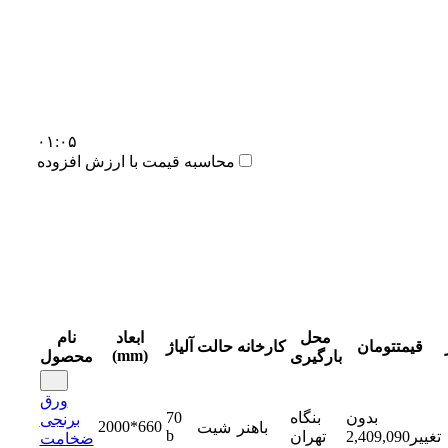
۰۱:۰۵
محاسبه قیمت با ارزش افزوده
محل
ابعاد
نام
قیمت
تومان
کارخانه
حالت
آلیاژ
(mm)
بارگیری
محصول
ورق
بدون
بنگاه
70
برنجی
2000*660
باهنر
شیت
b
تغییر
2,409,090
تهران
ضخامت