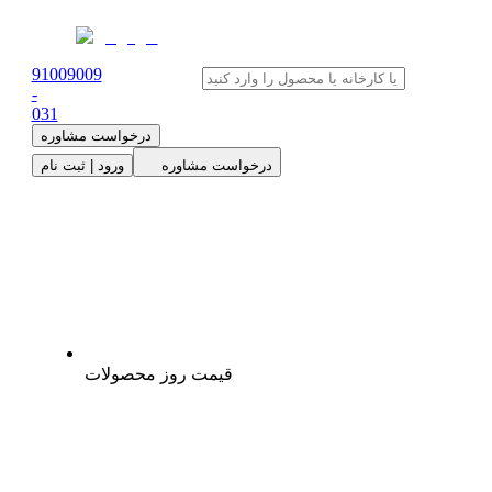
91009009
-
0
31
درخواست مشاوره
درخواست مشاوره
ورود | ثبت نام
قیمت روز محصولات