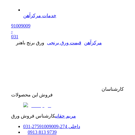
خدمات مرکزآهن
91009009
-
0
31
مرکزآهن
قیمت ورق برنجی
ورق برنج باهنر
کارشناسان
فروش این محصولات
مریم حقانی
کارشناس فروش ورق
داخلی
274-275
91009009
-
31
0
0
913 813 9739