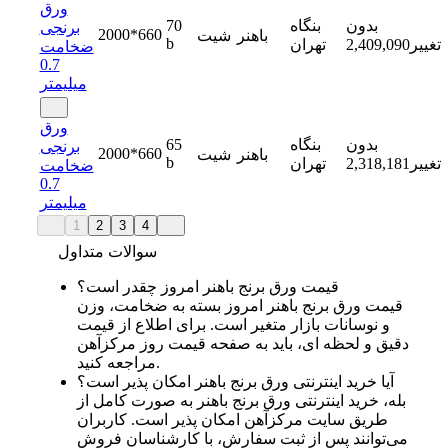
ورق
بدون
بنگاه
70
برنجی
2000*660
باهنر
شیت
b
تغییر
2,409,090
تهران
ضخامت
0.7
میلیمتر
ورق
بدون
بنگاه
65
برنجی
2000*660
باهنر
شیت
b
تغییر
2,318,181
تهران
ضخامت
0.7
میلیمتر
1
2
3
4
سوالات متداول
قیمت ورق برنج باهنر امروز چقدر است؟
قیمت ورق برنج باهنر امروز بسته به ضخامت، وزن
و نوسانات بازار متغیر است. برای اطلاع از قیمت
دقیق و لحظه ‌ای، باید به صفحه قیمت روز مرکزآهن
مراجعه کنید.
آیا خرید اینترنتی ورق برنج باهنر امکان ‌پذیر است؟
بله، خرید اینترنتی ورق برنج باهنر به‌ صورت کامل از
طریق سایت مرکزآهن امکان ‌پذیر است. کاربران
می‌توانند پس از ثبت سفارش، با کارشناسان فروش