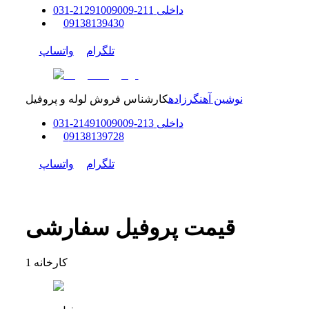
داخلی
211-212
91009009
-
31
0
0
9138139430
تلگرام
واتساپ
نوشین آهنگرزاده
کارشناس فروش لوله و پروفیل
داخلی
213-214
91009009
-
31
0
0
9138139728
تلگرام
واتساپ
قیمت پروفیل سفارشی
کارخانه
1