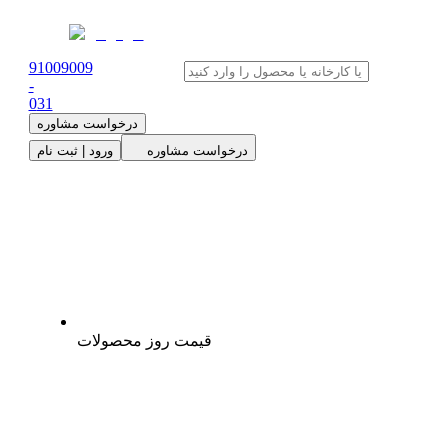
91009009
-
0
31
درخواست مشاوره
درخواست مشاوره
ورود | ثبت نام
قیمت روز محصولات