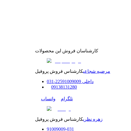
کارشناسان فروش این محصولات
مرضیه شجاعی
کارشناس فروش پروفیل
داخلی
91009009
225
-
31
0
0
9138131280
تلگرام
واتساپ
زهره نظری
کارشناس فروش پروفیل
91009009
-
0
31