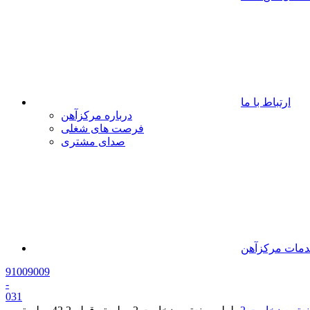
ارتباط با ما
درباره مرکزآهن
فرصت های شغلی
صدای مشتری
مات مرکزآهن
91009009
-
0
31