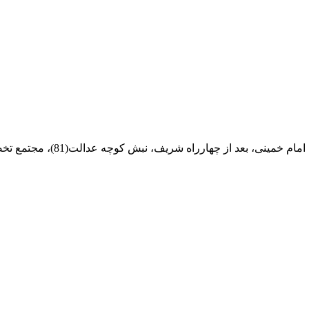
ام خمینی، بعد از چهارراه شریف، نبش کوچه عدالت(81)، مجتمع تخصصی مرکزآهن