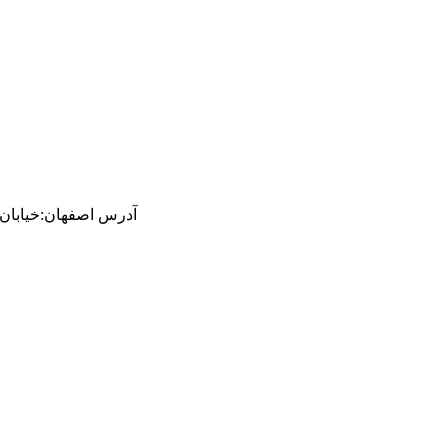
آدرس
اصفهان
:
خیابان ام