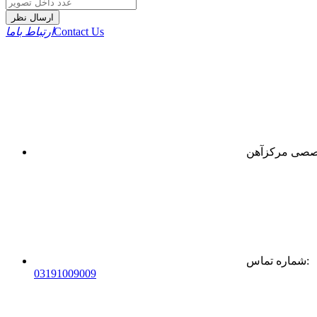
ارسال نظر
Contact Us
ارتباط باما
:
شماره تماس
0
31
91009009