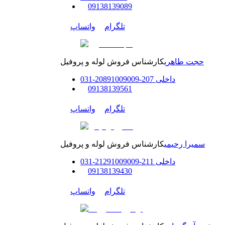
0
9138139089
تلگرام
واتساپ
حجت طاهری
کارشناس فروش لوله و پروفیل
داخلی
207-208
91009009
-
31
0
0
9138139561
تلگرام
واتساپ
سمیرا رحیمی
کارشناس فروش لوله و پروفیل
داخلی
211-212
91009009
-
31
0
0
9138139430
تلگرام
واتساپ