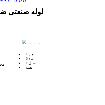
مرکزآهن
لوله ص
لوله صنعتی ضخامت 2 میلیمتر قطر
ماه
1
ماه
6
سال
1
محل
همه