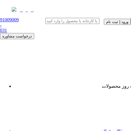
91009009
ورود | ثبت نام
-
0
31
درخواست مشاوره
روز محصولات