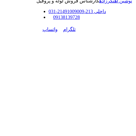
نوشین آهنگرزاده
کارشناس فروش لوله و پروفیل
داخلی
213-214
91009009
-
31
0
0
9138139728
تلگرام
واتساپ