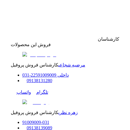
کارشناسان
فروش این محصولات
مرضیه شجاعی
کارشناس فروش پروفیل
داخلی
91009009
225
-
31
0
0
9138131280
تلگرام
واتساپ
زهره نظری
کارشناس فروش پروفیل
91009009
-
0
31
0
9138139089