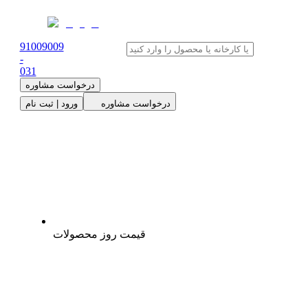
91009009
-
0
31
درخواست مشاوره
درخواست مشاوره
ورود | ثبت نام
قیمت روز محصولات