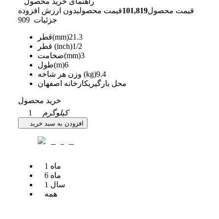
راهنمای خرید محصول
قیمت محصول
101,819
قیمت محصول
بدون ارزش افزوده
جزئیات
909
21.3
قطر(mm)
1/2
قطر (inch)
3
ضخامت(mm)
6
طول(m)
9.4
وزن هر شاخه (kg)
محل بارگیری
کارخانه اصفهان
خرید محصول
کیلوگرم
1
افزودن به سبد خرید
ماه
1
ماه
6
سال
1
همه