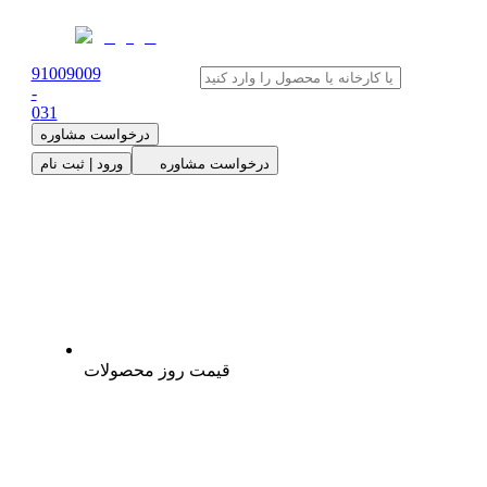
91009009
-
0
31
درخواست مشاوره
درخواست مشاوره
ورود | ثبت نام
قیمت روز محصولات