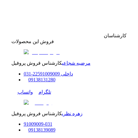
کارشناسان
فروش این محصولات
مرضیه شجاعی
کارشناس فروش پروفیل
داخلی
91009009
225
-
31
0
0
9138131280
تلگرام
واتساپ
زهره نظری
کارشناس فروش پروفیل
91009009
-
0
31
0
9138139089