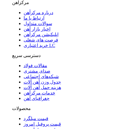
مرکزآهن
درباره مرکزآهن
ارتباط با ما
سوالات متداول
اخبار بازار آهن
اپلیکیشن مرکزآهن
فرصت های شغلی
خرید اعتباری LC
دسترسی سریع
مقالات فولاد
صدای مشتری
شبکه‌های اجتماعی
جدول وزن آهن آلات
هزینه حمل آهن آلات
خدمات مرکزآهن
جغرافیای آهن
محصولات
قیمت میلگرد
قیمت پروفیل امروز