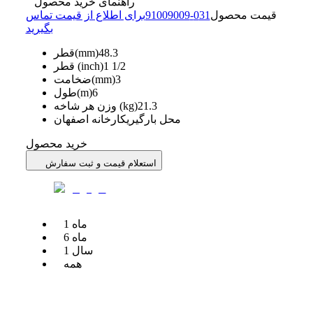
راهنمای خرید محصول
قیمت محصول
31
0
-
91009009
برای اطلاع از قیمت تماس
بگیرید
48.3
قطر(mm)
1 1/2
قطر (inch)
3
ضخامت(mm)
6
طول(m)
21.3
وزن هر شاخه (kg)
محل بارگیری
کارخانه اصفهان
خرید محصول
استعلام قیمت و ثبت سفارش
ماه
1
ماه
6
سال
1
همه