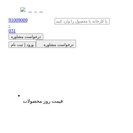
91009009
-
0
31
درخواست مشاوره
درخواست مشاوره
ورود | ثبت نام
قیمت روز محصولات