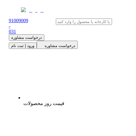
91009009
-
0
31
درخواست مشاوره
درخواست مشاوره
ورود | ثبت نام
قیمت روز محصولات