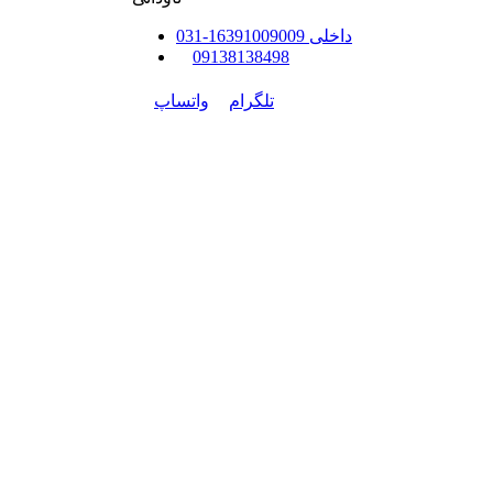
داخلی
91009009
163
-
31
0
0
9138138498
تلگرام
واتساپ