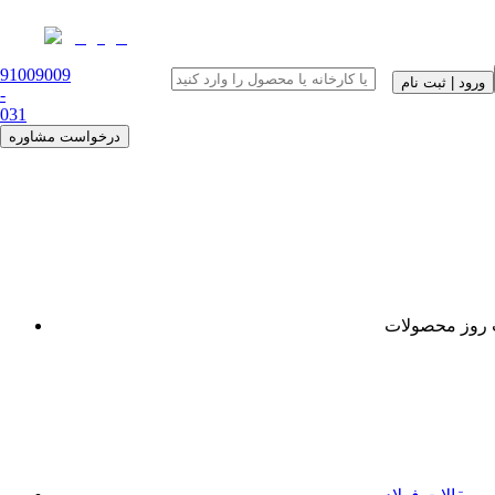
91009009
ورود | ثبت نام
-
0
31
درخواست مشاوره
روز محصولات