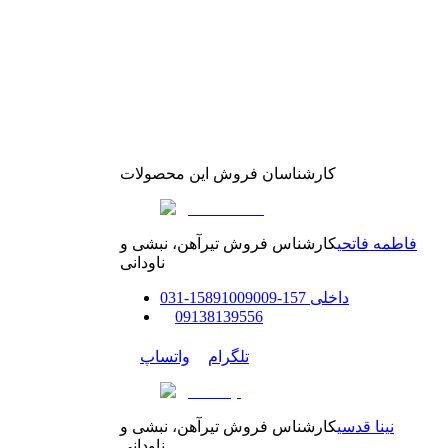
کارشناسان فروش این محصولات
فاطمه فاتحی
کارشناس فروش تیرآهن، نبشی و
ناودانی
داخلی
157-158
91009009
-
31
0
0
9138139556
تلگرام
واتساپ
نینا قدسی
کارشناس فروش تیرآهن، نبشی و
ناودانی