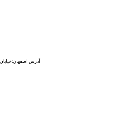
آدرس
اصفهان
:
خیابان ام