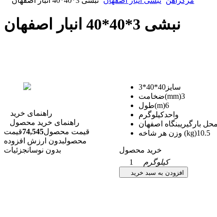
مرکزآهن
نبشی انبار اصفهان
نبشی 3*40*40 انبار اصفهان
نبشی 3*40*40 انبار اصفهان
سایز
40*40*3
3
ضخامت(mm)
6
طول(m)
راهنمای خرید
واحد
کیلوگرم
راهنمای خرید محصول
حل بارگیری
بنگاه اصفهان
قیمت محصول
74,545
قیمت
10.5
وزن هر شاخه (kg)
محصول
بدون ارزش افزوده
خرید محصول
بدون نوسان
جزئیات
کیلوگرم
1
افزودن به سبد خرید