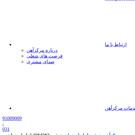
ارتباط با ما
درباره مرکزآهن
فرصت های شغلی
صدای مشتری
مات مرکزآهن
91009009
-
0
31