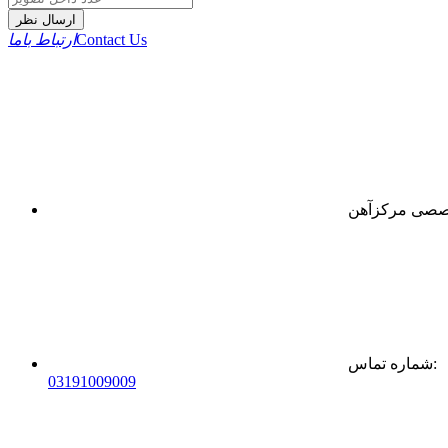
ارسال نظر
Contact Us
ارتباط باما
:
شماره تماس
0
31
91009009