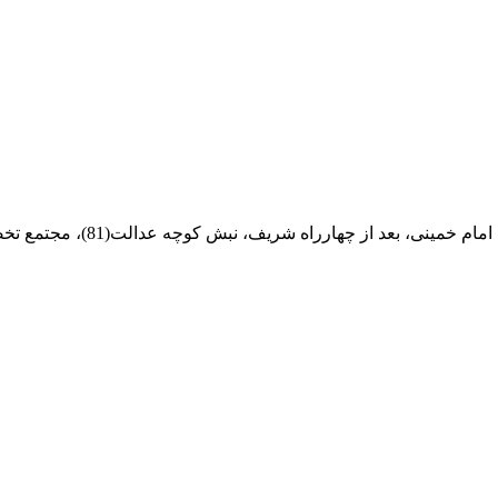
ام خمینی، بعد از چهارراه شریف، نبش کوچه عدالت(81)، مجتمع تخصصی مرکزآهن