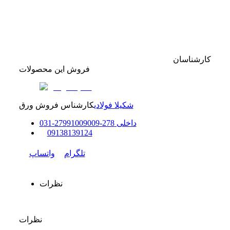
کارشناسان
فروش این محصولات
شکیلا فولادی
کارشناس فروش ورق
داخلی
278-279
91009009
-
31
0
0
9138139124
تلگرام
واتساپ
نظرات
نظرات