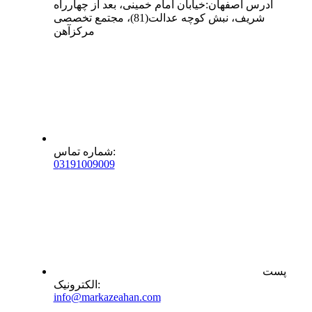
آدرس
اصفهان
:
خیابان امام خمینی، بعد از چهارراه
شریف، نبش کوچه عدالت(81)، مجتمع تخصصی
مرکزآهن
:
شماره تماس
0
31
91009009
پست
:
الکترونیک
info@markazeahan.com