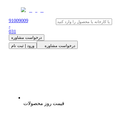
91009009
-
0
31
درخواست مشاوره
درخواست مشاوره
ورود | ثبت نام
قیمت روز محصولات