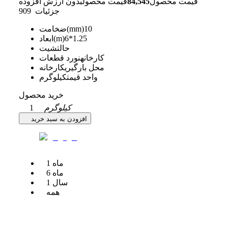
قیمت محصول
84,545
قیمت محصول
بدون ارزش افزوده
جزئیات
909
10
ضخامت(mm)
6*1.25
ابعاد(m)
حالت
شیت
کارخانه
نورد قطعات
محل بارگیری
کارخانه
واحد قیمت
کیلوگرم
خرید محصول
کیلوگرم
1
افزودن به سبد خرید
ماه
1
ماه
6
سال
1
همه