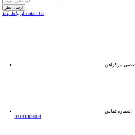
ارسال نظر
Contact Us
ارتباط باما
:
شماره تماس
0
31
91009009