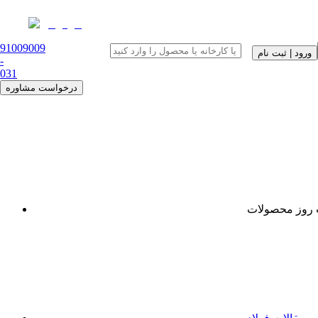
91009009
ورود | ثبت نام
-
0
31
درخواست مشاوره
روز محصولات