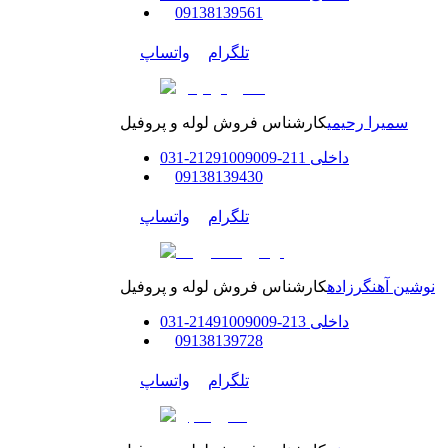
0
9138139561
تلگرام
واتساپ
سمیرا رحیمی
کارشناس فروش لوله و پروفیل
داخلی
211-212
91009009
-
31
0
0
9138139430
تلگرام
واتساپ
نوشین آهنگرزاده
کارشناس فروش لوله و پروفیل
داخلی
213-214
91009009
-
31
0
0
9138139728
تلگرام
واتساپ