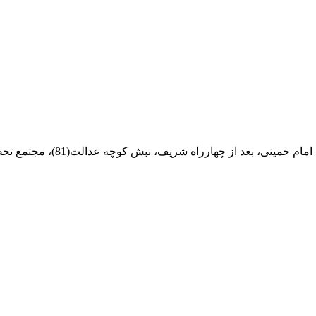
ام خمینی، بعد از چهارراه شریف، نبش کوچه عدالت(81)، مجتمع تخصصی مرکزآهن