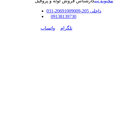
محبوبه نبی
کارشناس فروش لوله و پروفیل
داخلی
205-206
91009009
-
31
0
0
9138139730
تلگرام
واتساپ