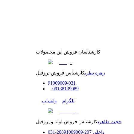
کارشناسان فروش این محصولات
زهره نظری
کارشناس فروش پروفیل
91009009
-
0
31
0
9138139089
تلگرام
واتساپ
حجت طاهری
کارشناس فروش لوله و پروفیل
داخلی
207-208
91009009
-
31
0