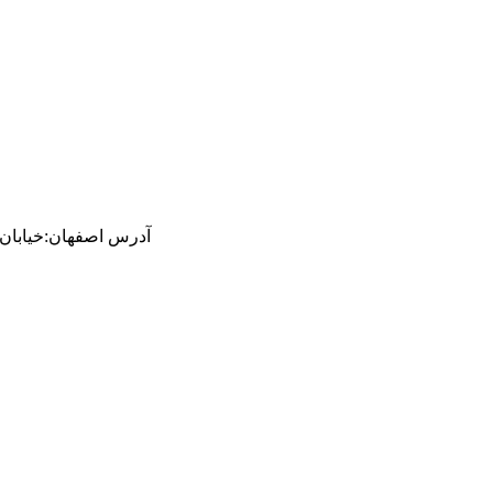
آدرس
اصفهان
:
خیابان ام