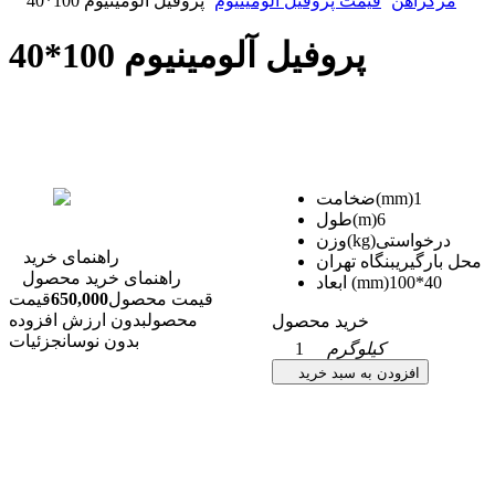
مرکزآهن
قیمت پروفیل آلومینیوم
پروفیل آلومینیوم 100*40
پروفیل آلومینیوم 100*40
1
ضخامت(mm)
6
طول(m)
درخواستی
وزن(kg)
راهنمای خرید
محل بارگیری
بنگاه تهران
راهنمای خرید محصول
100*40
ابعاد (mm)
قیمت محصول
650,000
قیمت
محصول
بدون ارزش افزوده
خرید محصول
بدون نوسان
جزئیات
کیلوگرم
1
افزودن به سبد خرید