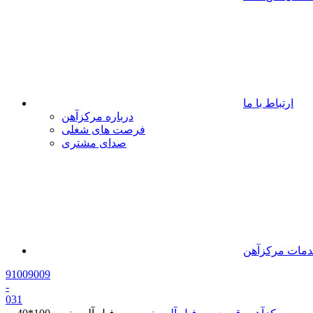
ارتباط با ما
درباره مرکزآهن
فرصت های شغلی
صدای مشتری
مات مرکزآهن
91009009
-
0
31