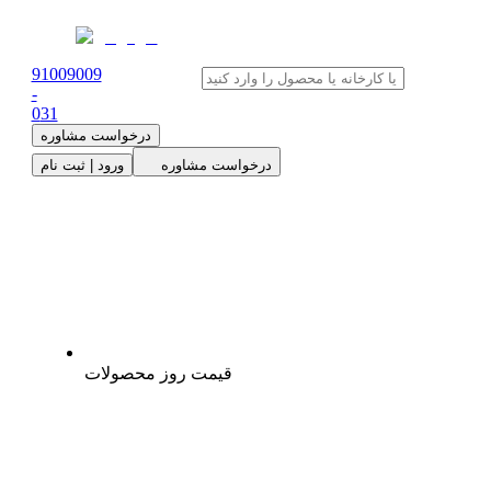
91009009
-
0
31
درخواست مشاوره
درخواست مشاوره
ورود | ثبت نام
قیمت روز محصولات