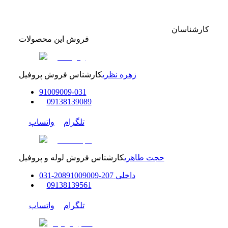
کارشناسان
فروش این محصولات
زهره نظری
کارشناس فروش پروفیل
91009009
-
0
31
0
9138139089
تلگرام
واتساپ
حجت طاهری
کارشناس فروش لوله و پروفیل
داخلی
207-208
91009009
-
31
0
0
9138139561
تلگرام
واتساپ