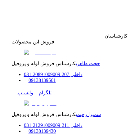
کارشناسان
فروش این محصولات
حجت طاهری
کارشناس فروش لوله و پروفیل
داخلی
207-208
91009009
-
31
0
0
9138139561
تلگرام
واتساپ
سمیرا رحیمی
کارشناس فروش لوله و پروفیل
داخلی
211-212
91009009
-
31
0
0
9138139430