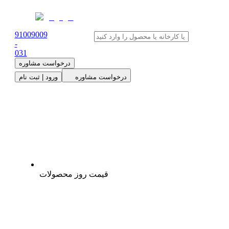
91009009
-
0
31
درخواست مشاوره
درخواست مشاوره
ورود | ثبت نام
قیمت روز محصولات