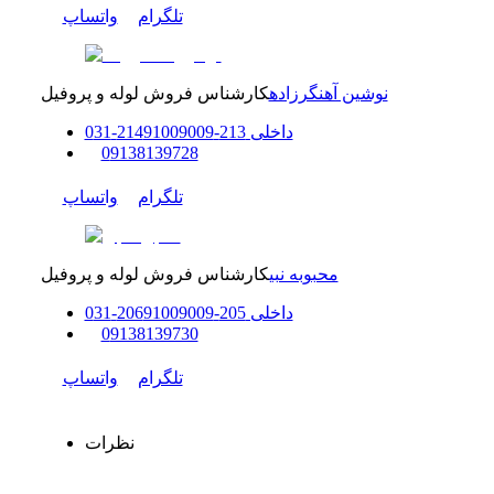
تلگرام
واتساپ
نوشین آهنگرزاده
کارشناس فروش لوله و پروفیل
داخلی
213-214
91009009
-
31
0
0
9138139728
تلگرام
واتساپ
محبوبه نبی
کارشناس فروش لوله و پروفیل
داخلی
205-206
91009009
-
31
0
0
9138139730
تلگرام
واتساپ
نظرات