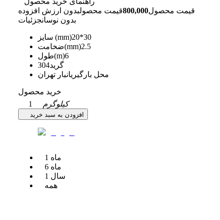
راهنمای خرید محصول
قیمت محصول
800,000
قیمت محصول
بدون ارزش افزوده
بدون نوسان
جزئیات
20*30
سایز (mm)
2.5
ضخامت(mm)
6
طول(m)
گرید
304
محل بارگیری
انبار تهران
خرید محصول
کیلوگرم
1
افزودن به سبد خرید
ماه
1
ماه
6
سال
1
همه